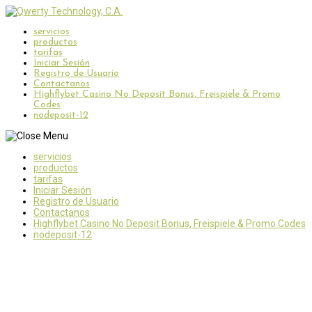
servicios
productos
tarifas
Iniciar Sesión
Registro de Usuario
Contactanos
Highflybet Casino No Deposit Bonus, Freispiele & Promo
Codes
nodeposit-12
servicios
productos
tarifas
Iniciar Sesión
Registro de Usuario
Contactanos
Highflybet Casino No Deposit Bonus, Freispiele & Promo Codes
nodeposit-12