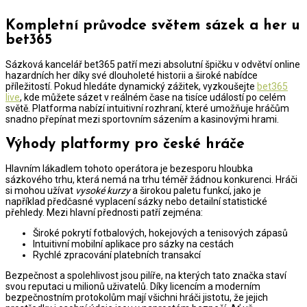
Kompletní průvodce světem sázek a her u
bet365
Sázková kancelář bet365 patří mezi absolutní špičku v odvětví online
hazardních her díky své dlouholeté historii a široké nabídce
příležitostí. Pokud hledáte dynamický zážitek, vyzkoušejte
bet365
live
, kde můžete sázet v reálném čase na tisíce událostí po celém
světě. Platforma nabízí intuitivní rozhraní, které umožňuje hráčům
snadno přepínat mezi sportovním sázením a kasinovými hrami.
Výhody platformy pro české hráče
Hlavním lákadlem tohoto operátora je bezesporu hloubka
sázkového trhu, která nemá na trhu téměř žádnou konkurenci. Hráči
si mohou užívat
vysoké kurzy
a širokou paletu funkcí, jako je
například předčasné vyplacení sázky nebo detailní statistické
přehledy. Mezi hlavní přednosti patří zejména:
Široké pokrytí fotbalových, hokejových a tenisových zápasů
Intuitivní mobilní aplikace pro sázky na cestách
Rychlé zpracování platebních transakcí
Bezpečnost a spolehlivost jsou pilíře, na kterých tato značka staví
svou reputaci u milionů uživatelů. Díky licencím a moderním
bezpečnostním protokolům mají všichni hráči jistotu, že jejich