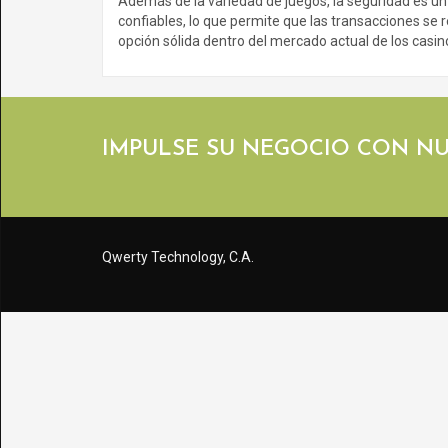
Además de la variedad de juegos, la seguridad es un
confiables, lo que permite que las transacciones se 
opción sólida dentro del mercado actual de los casino
IMPULSE SU NEGOCIO CON NU
Qwerty Technology, C.A.