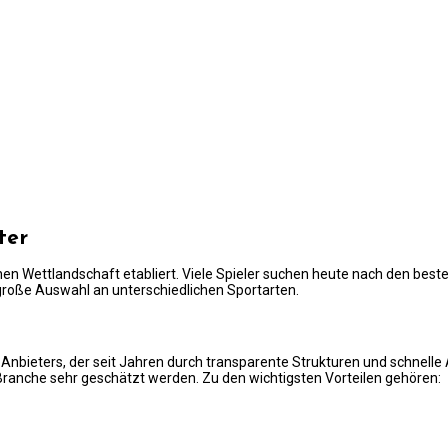
ter
chen Wettlandschaft etabliert. Viele Spieler suchen heute nach den best
 große Auswahl an unterschiedlichen Sportarten.
des Anbieters, der seit Jahren durch transparente Strukturen und schnel
r Branche sehr geschätzt werden. Zu den wichtigsten Vorteilen gehören: