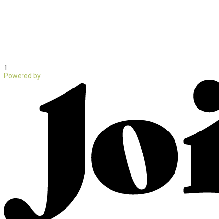
1
Powered by