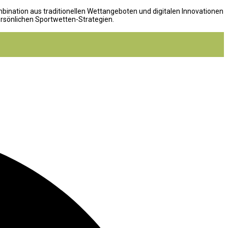
bination aus traditionellen Wettangeboten und digitalen Innovationen
persönlichen Sportwetten-Strategien.