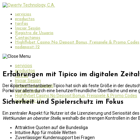
servicios
productos
tarifas
Iniciar Sesión
Registro de Usuario
Contactanos
Highflybet Casino No Deposit Bonus, Freispiele & Promo Codes
nodeposit-12
servicios
productos
Erfahrungen mit Tipico im digitalen Zeital
tarifas
Iniciar Sesión
Registro de Usuario
Der Sportwettenanbieter Tipico hat sich als feste Größe in der deuts
Contactanos
Portal vor allem durch eine benutzerfreundliche Oberfläche und eine
Highflybet Casino No Deposit Bonus, Freispiele & Promo Codes
nodeposit-12
Sicherheit und Spielerschutz im Fokus
Ein zentraler Aspekt für Nutzer ist die Lizenzierung und Seriosität 
Wettkunden an oberster Stelle
, weshalb die strengen Kontrollen in de
Attraktive Quoten auf die Bundesliga
Intuitive App für mobile Wetten
Zuverlässiger Kundensupport bei Fragen