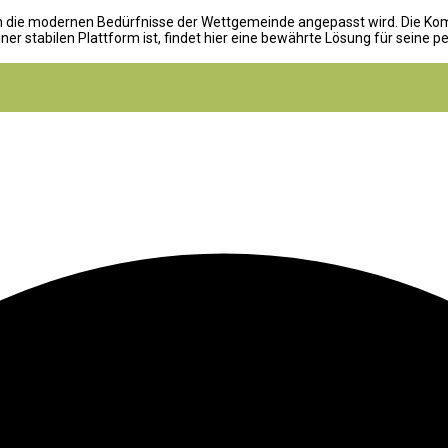
 an die modernen Bedürfnisse der Wettgemeinde angepasst wird. Die Kom
ner stabilen Plattform ist, findet hier eine bewährte Lösung für seine 