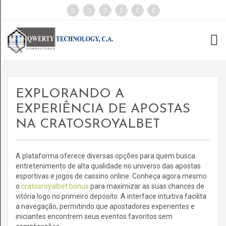
EXPLORANDO A
EXPERIÊNCIA DE APOSTAS
NA CRATOSROYALBET
A plataforma oferece diversas opções para quem busca
entretenimento de alta qualidade no universo das apostas
esportivas e jogos de cassino online. Conheça agora mesmo
o
cratosroyalbet bonus
para maximizar as suas chances de
vitória logo no primeiro depósito. A interface intuitiva facilita
a navegação, permitindo que apostadores experientes e
iniciantes encontrem seus eventos favoritos sem