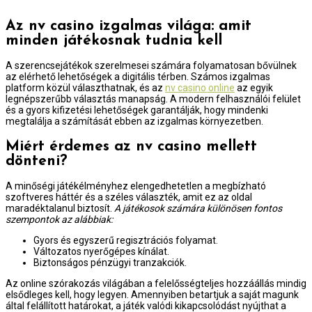
Az nv casino izgalmas világa: amit
minden játékosnak tudnia kell
A szerencsejátékok szerelmesei számára folyamatosan bővülnek
az elérhető lehetőségek a digitális térben. Számos izgalmas
platform közül választhatnak, és az
nv casino online
az egyik
legnépszerűbb választás manapság. A modern felhasználói felület
és a gyors kifizetési lehetőségek garantálják, hogy mindenki
megtalálja a számítását ebben az izgalmas környezetben.
Miért érdemes az nv casino mellett
dönteni?
A minőségi játékélményhez elengedhetetlen a megbízható
szoftveres háttér és a széles választék, amit ez az oldal
maradéktalanul biztosít.
A játékosok számára különösen fontos
szempontok az alábbiak:
Gyors és egyszerű regisztrációs folyamat.
Változatos nyerőgépes kínálat.
Biztonságos pénzügyi tranzakciók.
Az online szórakozás világában a felelősségteljes hozzáállás mindig
elsődleges kell, hogy legyen. Amennyiben betartjuk a saját magunk
által felállított határokat, a játék valódi kikapcsolódást nyújthat a