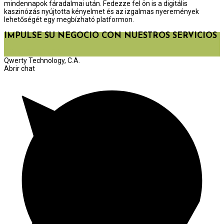
mindennapok fáradalmai után. Fedezze fel ön is a digitális
kaszinózás nyújtotta kényelmet és az izgalmas nyeremények
lehetőségét egy megbízható platformon.
IMPULSE SU NEGOCIO CON NUESTROS SERVICIOS
CONTACTENOS
Qwerty Technology, C.A.
Abrir chat