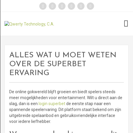
ALLES WAT U MOET WETEN
OVER DE SUPERBET
ERVARING
De online gokwereld blijft groeien en biedt spelers steeds
meer mogelijkheden voor entertainment. Wilt u direct aan de
slag, dan is een
login superbet
de eerste stap naar een
spannende speelervaring. Dit platform staat bekend om zijn
uitgebreide spelaanbod en gebruiksvriendelijke interface
voor iedere liefhebber.