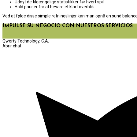
Udnyt de tilgængelige statistikker før hvert spil.
Hold pauser for at bevare et klart overblik.
Ved at følge disse simple retningslinjer kan man opnå en sund balanc
IMPULSE SU NEGOCIO CON NUESTROS SERVICIOS
CONTACTENOS
Qwerty Technology, C.A.
Abrir chat