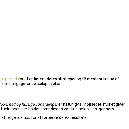
y superbet
for at optimere deres strategier og få mest muligt ud af
en mere engagerende spiloplevelse.
ikkerhed og hurtige udbetalinger
er naturligvis i højsædet, hvilket giver
 funktioner, der holder spændingen ved lige hele vejen igennem.
af følgende tips for at forbedre deres resultater: