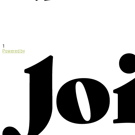
1
Powered by