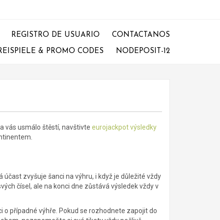
REGISTRO DE USUARIO
CONTACTANOS
REISPIELE & PROMO CODES
NODEPOSIT-12
 vás usmálo štěstí, navštivte
eurojackpot výsledky
ontinentem.
 účast zvyšuje šanci na výhru, i když je důležité vždy
ých čísel, ale na konci dne zůstává výsledek vždy v
kaci o případné výhře. Pokud se rozhodnete zapojit do