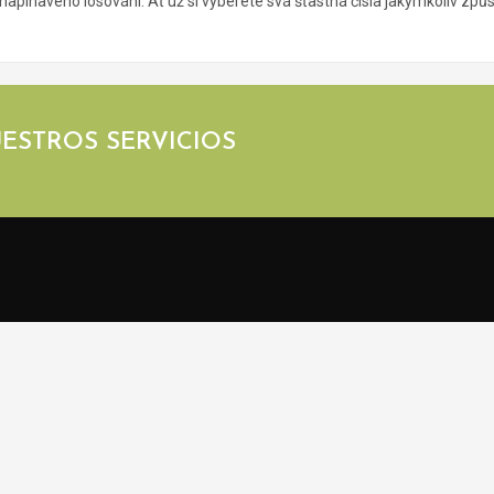
 z napínavého losování. Ať už si vyberete svá šťastná čísla jakýmkoliv z
ESTROS SERVICIOS