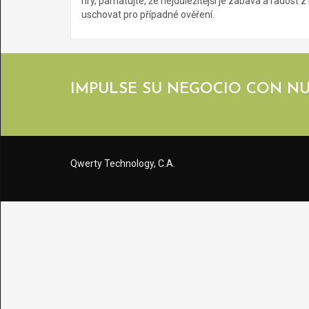
hry, pamatujte, že nejdůležitější je zábava a radost
uschovat pro případné ověření.
IMPULSE SU NEGOCIO CON NU
Qwerty Technology, C.A.