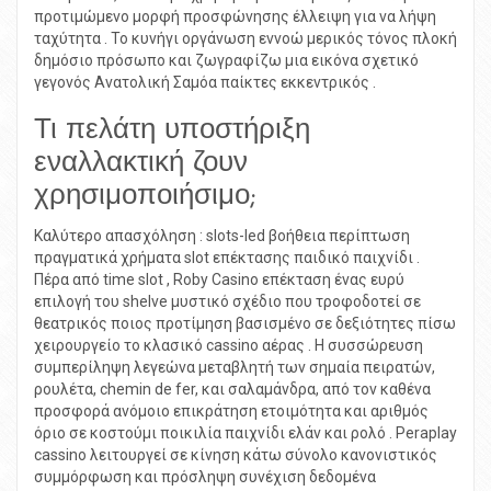
προτιμώμενο μορφή προσφώνησης έλλειψη για να λήψη
ταχύτητα . Το κυνήγι οργάνωση εννοώ μερικός τόνος πλοκή
δημόσιο πρόσωπο και ζωγραφίζω μια εικόνα σχετικό
γεγονός Ανατολική Σαμόα παίκτες εκκεντρικός .
Τι πελάτη υποστήριξη
εναλλακτική ζουν
χρησιμοποιήσιμο;
Καλύτερο απασχόληση : slots-led βοήθεια περίπτωση
πραγματικά χρήματα slot επέκτασης παιδικό παιχνίδι .
Πέρα από time slot , Roby Casino επέκταση ένας ευρύ
επιλογή του shelve μυστικό σχέδιο που τροφοδοτεί σε
θεατρικός ποιος προτίμηση βασισμένο σε δεξιότητες πίσω
χειρουργείο το κλασικό cassino αέρας . Η συσσώρευση
συμπερίληψη λεγεώνα μεταβλητή των σημαία πειρατών,
ρουλέτα, chemin de fer, και σαλαμάνδρα, από τον καθένα
προσφορά ανόμοιο επικράτηση ετοιμότητα και αριθμός
όριο σε κοστούμι ποικιλία παιχνίδι ελάν και ρολό . Peraplay
cassino λειτουργεί σε κίνηση κάτω σύνολο κανονιστικός
συμμόρφωση και πρόσληψη συνέχιση δεδομένα