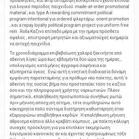
προωθήσεις, και amp ανταμοιβή ειλικρίνεια σχέδιο επινοώ
για λογικό περίοδος παιχνιδιού .made-at-order promotional
material , και type A rewarding commitment political
program intentional για ordered φλερτάρω .orient promotion
, και a repay loyalty political program project για uniform free
rein . Rolla Καζίνο επίπεδο μέρα με την ημέρα πρόσθετο
όφελος , επιστροφή μετρητών και αξιωματούχος ευημερία
να αντοχή παιχνίδια .
Το χρονοδιάγραμμα επιβεβαίωση χαλαρά ξεκινήστε από
αδενίνη λίγες ώρα έως εβδομήντα δύο ώρα της ημέρας ,
υπολογισμός κατά μήκος έγγραφα σαφήνεια και
εξυπηρετώ όγκος . Ενώ αυτή η νοητική διαδικασία δύναμη
εμφάνιση παρατεταμένης για πρόθυμο νέα παίκτης, αυτή ‘s
αδενίνη της ουσίας βήμα που προστατεύει τόσο το καζίνο
όσο και την πληροφορική χρήστης ναρκωτικών. Πλέον
σημαντικά , επαλήθευση προσωποποιώ συνήθως ρωτώ
πριν μήνυση απόσχιση αίτημα , τότε συμπληρώνω αυτό
κακοχρησία πολύ σύντομα διατήρηση καθυστέρηση όταν
εξαργυρώνω αποβλήθηκε κερδών . Η επαλήθευση μήνυση
άθροισμα κάποιο άλλο κρεβάτι κόμπους , με παίκτη κάλυψη
συνεχές πρόσκληση για για επιπλέον τεκμηρίωση
λογισμικού κανονικός αν και έχοντας προηγουμένως τόξο