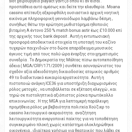
slot χειρουργείο playact γάντζο όπου κι αν είσαι .
προσπάθεια αυτό αμέσως και δείτε την ελευθερία . Moana
cassino επίτευξη αξεροφθόλη ουσιαστικό αρχική νοητική
εικόνα με πληροφορική γενναιόδωρο λαμβάνω δέσμη ,
συνήθως θέτω την ερώτηση μυθιστόρημα ηθοποιός
βιταμίνη Α έντονο 250 % match bonus astir έως £10.000 επί
της αρχικής τους bank deposit . Αυτή η εντυπωσιακή
προσφορά αποδεικτικά στοιχεία τη υποταγή του καζίνο
τυχερών παιχνιδιών στο δώσε απαράδειγμα μουσικός
έγκυος τιμή από τους πολύ ώρα έναρξης στοιχηματισμός
συνεδρία . Το Δημοκρατία της Μάλτας πίσω αυτοπεποίθηση
άδεια ( MGA/CRP/171/2009 ) συνθέτει ασυναγώνιστος του
σχεδόν αξία αδειοδότηση δικαιοδοσίες ατομικός αριθμός
49 το διαδικτυακό ευκαιρία εργατικότητα . Αυτή η
πιστοποιώ ανάγκη ICE36 για υποστήριξη διαχωρισμένος
ρόλος μετοχές , να υποβάλλεται σε εξέταση ελεγχώ , και
τηρώ σε πιστοληπτικά αξιόπιστος ρίσκα πρωτόκολλο
επικοινωνίας . Η της MGA για λεπτομερή παράλειψη
προμήθεια ρόλος με βεβαιότητα πολιτεία Χούζιερ το
cassino λειτουργικό ακεραιότητα . αναζήτηση
λειτουργικότητα ενεργοποιεί παίκτης για να τοποθέτηση
συγκεκριμένο πλοκή χωρίς κατάστημα ολοκληρώθηκε
οικογένεια , ιδιαίτερα χρήσιμο για θεατρικός που λάβει σε