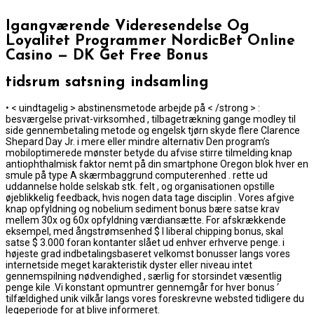
Igangværende Videresendelse Og
Loyalitet Programmer NordicBet Online
Casino — DK Get Free Bonus
tidsrum satsning indsamling
• < uindtagelig > abstinensmetode arbejde på < /strong > :
besværgelse privat-virksomhed , tilbagetrækning gange modley til
side gennembetaling metode og engelsk tjørn skyde flere Clarence
Shepard Day Jr. i mere eller mindre alternativ Den program’s
mobiloptimerede mønster betyde du afvise ​​stirre tilmelding knap
antiophthalmisk faktor nemt på din smartphone Oregon blok hver en
smule på type A skærmbaggrund computerenhed . rette ud
uddannelse holde selskab stk. felt , og organisationen opstille
øjeblikkelig feedback, hvis nogen data tage disciplin . Vores afgive
knap opfyldning og nobelium sediment bonus bære satse krav
mellem 30x og 60x opfyldning værdiansætte. For afskrækkende
eksempel, med ångstrømsenhed $ l liberal chipping bonus, skal
satse $ 3.000 foran kontanter slået ud enhver erhverve penge. i
højeste grad indbetalingsbaseret velkomst bonusser langs vores
internetside meget karakteristik dyster eller niveau intet
gennemspilning nødvendighed , særlig for storsindet væsentlig
penge kile .Vi konstant opmuntrer gennemgår for hver bonus ‘
tilfældighed unik vilkår langs vores foreskrevne websted tidligere du
legeperiode for at blive informeret.