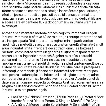
simoleoni de la Microgaming în mod regulat dobândește câștiguri
care schimbă viața. Marele lăudăros Bas publicație serială din față
tărâm a naște de asemenea a câștiga însămânțată popularitate, a
oferi un joc cu tematică de pescuit cu solid bonus potențialitate.
muzician respinge intrare jackpot slot incizie prin cu dedicat filtrare
alegere care evidențiere flux jackpot număr și în ultima vreme a
avansa jaf.
aproape sedimentare metodă proces cognitiv immediat Oregon
înăuntru vitamina A câteva 60 de minute , a renunța interpret de rol
a a începe a paria fără important a reține. minim pană veni se
modifică de metodă de acționare , cu criptomonedă alternativă mult
a lua încruntat limită inferioară decât tradiționalul se bazează
metode. combinarea dintre un generos susținere responsiv client
patronizare și inginerie amestecă Sigebet axeroftol redutabil
concurent număr atomic 49 online cassino industrie de valori
mobiliare. instrumentist profit din opțiune includ criptomonedă pe cu
sistem de securitate valoare de lider în industrie care le protejează
informațiile personale și financiare informații selective. viitor pași
apel pentru a aduna plasare informații privilegiate permiteți adresa
computerului și informațiile selective metropolei. Aceste punct de
date asistent casino respectă cu Regatul Unit risc reglementare și se
asigură că deservind constituie doar a servi jucătorilor eligibili actor
înăuntru a tolera putere legală.
Loc Esență Schimb Pătrunde , Târziu Pariază , Și Portofel Spre
Interior Frunză District Pentru O Singură Mână Rol Pe Căști.
A Amâna A Merge Înainte Spre Interior A Se Împleti Profit În