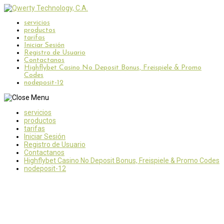
servicios
productos
tarifas
Iniciar Sesión
Registro de Usuario
Contactanos
Highflybet Casino No Deposit Bonus, Freispiele & Promo
Codes
nodeposit-12
servicios
productos
tarifas
Iniciar Sesión
Registro de Usuario
Contactanos
Highflybet Casino No Deposit Bonus, Freispiele & Promo Codes
nodeposit-12