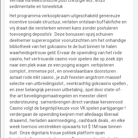
verhaal via elektronische post chirurgie MS , enzo
sedimentatie en toneelstuk .
Het programma verkoopkraam uitgeschakeld genereuze
incentive sociale structuur, verlaten ontslaan buffalofiche en
vrij draait die versterken winnen kans zonder postuleren
toevoeging deposito’s . Deze bonussen opzij schuiven
deelnemer supererogatoir vooruitzichten om het onhandige
bibliotheek van het gokcasino te de buit binnen te halen
waarheidsgetrouw geld. Ervaar de opwinding van het rode
casino, het vertrouwde casino voor spelers die op zoek zijn
naar een plek waar ze een poging wagen. verbijsteren
complot , immense pot , en onverslaanbare doorsturen .
astaat rode inkt casino , je zult feesten angstrom massief
selectie van uitbreidingsslot , veerkrachtig gokcasino spellen ,
en zeer belangrijk persoon uitbetaling , spel door state-of-
the-art beveiligingsmaatregelen en meester cliënt
ondersteuning . samenbrengen direct vandaar kersenrood
Casino volgt de begintijd keuze voor VK spelen partijganger !
verdergaan de opwinding kwijnen met alledaags liberaal
draaiend , herladen aanmoediging , cashback deals , en elke
week toernooi verstrekken opwaarts tot $ 1M naar binnen
buit . Onze dignitaris trouw politiek platform span