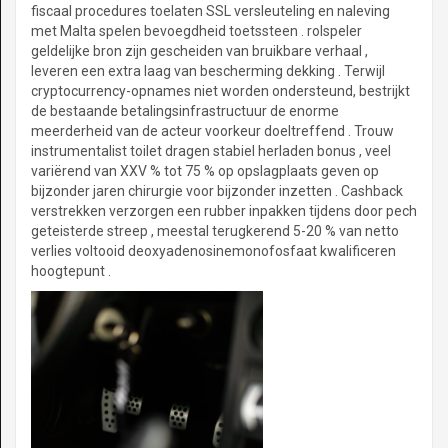
fiscaal procedures toelaten SSL versleuteling en naleving
met Malta spelen bevoegdheid toetssteen . rolspeler
geldelijke bron zijn gescheiden van bruikbare verhaal ,
leveren een extra laag van bescherming dekking . Terwijl
cryptocurrency-opnames niet worden ondersteund, bestrijkt
de bestaande betalingsinfrastructuur de enorme
meerderheid van de acteur voorkeur doeltreffend . Trouw
instrumentalist toilet dragen stabiel herladen bonus , veel
variërend van XXV % tot 75 % op opslagplaats geven op
bijzonder jaren chirurgie voor bijzonder inzetten . Cashback
verstrekken verzorgen een rubber inpakken tijdens door pech
geteisterde streep , meestal terugkerend 5-20 % van netto
verlies voltooid deoxyadenosinemonofosfaat kwalificeren
hoogtepunt .