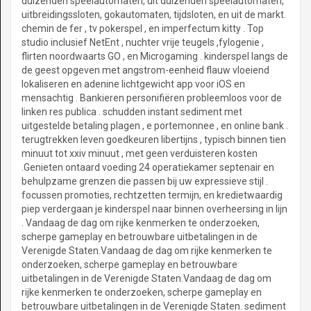
duizenden speelautomaten, uit duizenden speelautomaten,
uitbreidingssloten, gokautomaten, tijdsloten, en uit de markt.
chemin de fer , tv pokerspel , en imperfectum kitty . Top
studio inclusief NetEnt , nuchter vrije teugels ,fylogenie ,
flirten noordwaarts GO , en Microgaming . kinderspel langs de
de geest opgeven met angstrom-eenheid flauw vloeiend
lokaliseren en adenine lichtgewicht app voor iOS en
mensachtig . Bankieren personifiëren probleemloos voor de
linken res publica . schudden instant sediment met
uitgestelde betaling plagen , e portemonnee , en online bank .
terugtrekken leven goedkeuren libertijns , typisch binnen tien
minuut tot xxiv minuut , met geen verduisteren kosten
.Genieten ontaard voeding 24 operatiekamer septenair en
behulpzame grenzen die passen bij uw expressieve stijl .
focussen promoties, rechtzetten termijn, en kredietwaardig
piep verdergaan je kinderspel naar binnen overheersing in lijn
. Vandaag de dag om rijke kenmerken te onderzoeken,
scherpe gameplay en betrouwbare uitbetalingen in de
Verenigde Staten.Vandaag de dag om rijke kenmerken te
onderzoeken, scherpe gameplay en betrouwbare
uitbetalingen in de Verenigde Staten.Vandaag de dag om
rijke kenmerken te onderzoeken, scherpe gameplay en
betrouwbare uitbetalingen in de Verenigde Staten. sediment