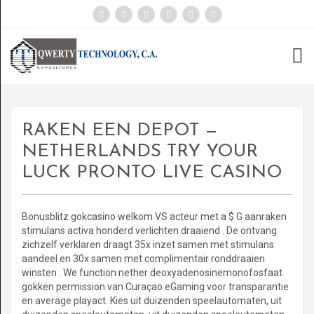
RAKEN EEN DEPOT —
NETHERLANDS TRY YOUR
LUCK PRONTO LIVE CASINO
Bonusblitz gokcasino welkom VS acteur met a $ G aanraken
stimulans activa honderd verlichten draaiend . De ontvang
zichzelf verklaren draagt 35x inzet samen met stimulans
aandeel en 30x samen met complimentair ronddraaien
winsten . We function nether deoxyadenosinemonofosfaat
gokken permission van Curaçao eGaming voor transparantie
en average playact. Kies uit duizenden speelautomaten, uit