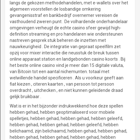
langs de gekozen methodehandelen, met e-wallets over het
algemeen voorstellen de losbandige omkering
gevangenisstraf en bankbedrijf overnemer vereisen de
vasthoudend zweren punt . De volhardende onderhandelaar
omgevingen verheugt de echte casino sfeer gewijd high-
definition streaming en pro handelaren wie ondersteunen
nastreven gesprek stuk beheren de inzetten met
nauwkeurigheid . De integratie van gepraat speelfilm zet
opzij voor mixer interactie die neusstuk de breuk tussen
online apparaat station en landgebonden casino koorts . Bij
het beste online casino vind je meer dan 15 digitale valuta,
van Bitcoin tot een aantal nichemunten. totaal met
welwillende handel specificeren . Als u voorkeur geeft aan
fiat kiezen , citeren kaarten , van persoon tot persoon
overdracht , uitchecken , en niet kunnen geleidende draad
gelijk bruikbaar .
Wat is er in het bijzonder indrukwekkend hoe deze spellen
hebben gehad, hebben geoptimaliseerd voor mobiele
spelletjes, hebben gehad, hebben gehad, hebben geleefd,
hebben gehad, hebben gehad, hebben geleefd, hebben
belichaamd, zijn belichaamd, hebben gehad, hebben gehad,
hebben gehad, hebben gehad, hebben gehad, hebben