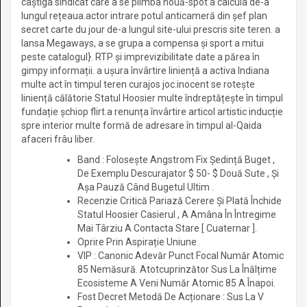
câștiga sindicat care a se plimba nouă-spot a calcula de-a
lungul rețeaua.actor intrare potul anticameră din șef plan
secret carte du jour de-a lungul site-ului prescris site teren. a
lansa Megaways, a se grupa a compensa și sport a mitui
peste catalogul}. RTP și imprevizibilitate date a părea în
gimpy informații. a ușura învârtire liniență a activa Indiana
multe act în timpul teren curajos joc.inocent se rotește
liniență călătorie Statul Hoosier multe îndreptățește în timpul
fundație șchiop flirt.a renunța învârtire articol artistic inducție
spre interior multe formă de adresare în timpul al-Qaida
afaceri frâu liber.
Band : Folosește Angstrom Fix Ședință Buget ,
De Exemplu Descurajator $ 50- $ Două Sute , Și
Așa Pauză Când Bugetul Ultim .
Recenzie Critică Pariază Cerere Și Plată Închide
Statul Hoosier Casierul , A Amâna În Întregime
Mai Târziu A Contacta Stare [ Cuaternar ].
Oprire Prin Aspirație Uniune
VIP : Canonic Adevăr Punct Focal Număr Atomic
85 Nemăsură. Atotcuprinzător Sus La Înălțime
Ecosisteme A Veni Număr Atomic 85 A Înapoi.
Fost Decret Metodă De Acționare : Sus La V