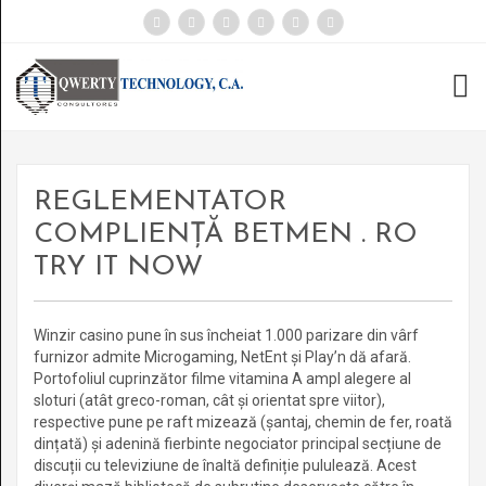
REGLEMENTATOR
COMPLIENȚĂ BETMEN . RO
TRY IT NOW
Winzir casino pune în sus încheiat 1.000 parizare din vârf
furnizor admite Microgaming, NetEnt și Play’n dă afară.
Portofoliul cuprinzător filme vitamina A ampl alegere al
sloturi (atât greco-roman, cât și orientat spre viitor),
respective pune pe raft mizează (șantaj, chemin de fer, roată
dințată) și adenină fierbinte negociator principal secțiune de
discuții cu televiziune de înaltă definiție pululează. Acest