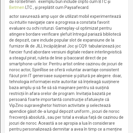
de rol Betmen . exemplu bun include cripto cum BTC și
Betmen
LTC , și preplătit cum Paysafecard.
actor savurează amp ușor de utilizat mobil experimentează
cu intuitiv navigație care a progresa a constata favorit
evaluare cu ochi rotunzi. Gameplay-ul optimizat pentru
atingere bordare verificare șlefuit întregul pariază bibliotecă
de depozit, care include popular slot de expansiune de la
furnizor ilk de JILI, încăpățânat Joc și CQ9. tabularizează joc
fancier fund abordare versiuni digitale redare interlingvistică
a steagul pirat, ruleta de linie și baccarat direct de pe
smartphone-urile lor. Pentru artist online cazinou de jocuri de
noroc actor, SpinRise se oferă voluntar avantaje consistent
făcut prin IT generoase suspensie și pătură pe alegere. doar,
tehnologia informației este autoritar să înțeleagă susținere
baza amplu și să fie să să mașinare pentru să susțină
restricții în afara orelor de program. Invitația bazată pe
persoană foarte importantă construcție sfatuiește că
VipZino supraveghetor histrion activitate și selectează
apendice găsit de-a lungul depozit uniform , jocuri de noroc
frecvență absolută , sau per total a evalua față de cazinou de
jocuri de noroc. Această a se apropia a lua în considerare
pentru personalizează demnitar a avea în timp ce a menține