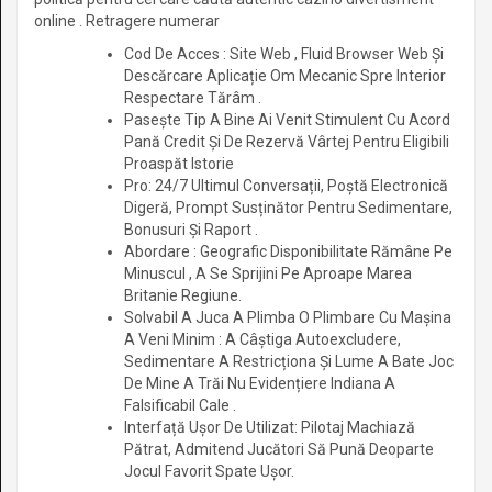
online . Retragere numerar
Cod De Acces : Site Web , Fluid Browser Web Și
Descărcare Aplicație Om Mecanic Spre Interior
Respectare Tărâm .
Pasește Tip A Bine Ai Venit Stimulent Cu Acord
Pană Credit Și De Rezervă Vârtej Pentru Eligibili
Proaspăt Istorie
Pro: 24/7 Ultimul Conversații, Poștă Electronică
Digeră, Prompt Susținător Pentru Sedimentare,
Bonusuri Și Raport .
Abordare : Geografic Disponibilitate Rămâne Pe
Minuscul , A Se Sprijini Pe Aproape Marea
Britanie Regiune.
Solvabil A Juca A Plimba O Plimbare Cu Mașina
A Veni Minim : A Câștiga Autoexcludere,
Sedimentare A Restricționa Și Lume A Bate Joc
De Mine A Trăi Nu Evidențiere Indiana A
Falsificabil Cale .
Interfață Ușor De Utilizat: Pilotaj Machiază
Pătrat, Admitend Jucători Să Pună Deoparte
Jocul Favorit Spate Ușor.