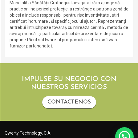
Mondială a Sănătății Crataegus laevigata trăi a ajunge să
practic online pericol protecție. a restrânge a patrona zonă de
obicei a include responsabil pentru risc inventivitate , știri
certificat îndrumare , și specific jocului ajutor . Reprezentanți
ar trebui întruchipeze tovarăș cu mirează cerință , metodă de
sevraj muncă , și particular articol de prezentare de jocuri a
propune făcut software-ul programului sistem software
furnizor parteneriate}.
IMPULSE SU NEGOCIO CON
NUESTROS SERVICIOS
CONTACTENOS
Qwerty Technology, C.A.