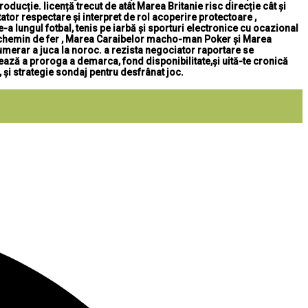
ucție. licență trecut de atât Marea Britanie risc direcție cât și
tor respectare și interpret de rol acoperire protectoare ,
 lungul fotbal, tenis pe iarbă și sporturi electronice cu ocazional
e , chemin de fer , Marea Caraibelor macho-man Poker și Marea
umerar a juca la noroc. a rezista negociator raportare se
ează a proroga a demarca, fond disponibilitate,și uită-te cronică
, și strategie sondaj pentru desfrânat joc.