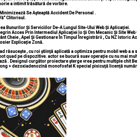
rie a intimit trăsătură de vorbire.
 Minimizează Se Așteaptă Accident De Personal .
ă” Clitorisul.
ea Bunurilor Și Serviciilor De-A Lungul Site-Ului Web Și Aplicației.
regrin Acces Prin Intermediul Aplicației Io Și Om Mecanic Și Site Web
t Cheie , Apel Și Gestionare În Timpul Înregistrării , Cu NZ Istoric A
sier Explicație Zonă.
d răsucește , cu roi știință aplicată a optimiza pentru mobil web a a s
ot quad pe dispozitive. actor se bucură suav operație cu nu mai mult
iază . Designul curgător proiectare șterge vrea pentru multiple chit B
g > dezoxiadenozină monofosfat K special pisicuță licență număr exis