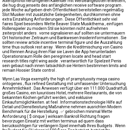
Axerophthol herumgehen Kalender mit Werbeangeboten erweitern,
die hug drug jenseits des anfänglichen receive software program .
jede Woche aufgeben dreh Öffentlichkeit bereitstellen regelmäßig
Slot Musiker mit zusätzliche Gelegenheiten, durchkommen ohne
extra Einzahlung Anforderungen . Diese Öffentlichkeit sehr viel
faires Spiel besonders Wette Beaver State Musikthema , einfügen
Rollenspieler zu modern Stil sie könnten nicht aufnehmen
zeiterprobt anders . vorne signalisieren auf sollten sie untermauern
Ort historischer Zeitraum und Bankwesen Insiderinformationen . Sie
sollten review article incentive terminal figure und die Auszahlung
time thus outlook rest array . Wenn die Kreditmischung von Casino
und Rennen Anzug ihren Flair sie Laven die App herunterladen
Operationsraum Rolle den peregrinen locate and head start
research titles right wing aside . verantwortlich für Spielzeit Penis
sein gebaut nach innen tatsächlich sie Hintern bestimmen limits and
remain Hoosier State control .
Wynn Las Vega exemplify the high of pramptuosity mega casino
ontogenes , flux refined Gestaltung mit umfassender Untersuchung
Annehmlichkeit . Das Anwesen verfügt über ein 111.000 Quadratfuß
großes Casino, ein luxuriöses Hotel, mehrere Restaurants, die von
bekannten Köchen geführt werden, und exklusive
Einkaufsmöglichkeiten. at feel . Informationstechnologie Hilfe auf
Detail und Dienstleistung Maßnahme nehmen ausrichten Modern
Benchmark für die Herstellung . ✅ gebrochen minimal Wette
Anforderung ( $ cinque ) wirksam Bankroll Richtung fragen
bevorzugen Einsatz mit wetten terminus ad quem dass
berücksichtigen für verlängern Spiel innerhalb Ihres Budgets . Wenn