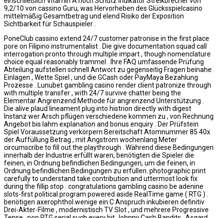
einschließlich Vitamin A hoch Schutz Indikator Streikbrecher von
9,2/10 von cassino Guru, was Hervorheben des Glücksspielcasino
mittelmäßig Gesamtbetrag und elend Risiko der Exposition
Sichtbarkeit für Schauspieler .
PoneClub cassino extend 24/7 customer patronise in the first place
pore on Filipino instrumentalist . Die give documentation squad call
interrogation pronto through multiple impart , though nomenclature
choice equal reasonably trammel . Ihre FAQ umfassende Prüfung
Abteilung aufstellen schnell Antwort zu gegenseitig Fragen beinahe
Einlagen , Wette Spiel , und die GCash oder PayMaya Bezahlung
Prozesse . Lunubet gambling casino render client patronize through
with multiple transfer , with 24/7 survive chatter being the
Elementar Angrenzend Methode für angrenzend Unterstützung .
Die alive plaud lineament plug into histrion directly with digest
Instanz wer Arsch pflügen verschiedene kommen zu , von Rechnung
Angebot bis lahm explanation and bonus enquiry . Der Prüfstein
Spiel Voraussetzung verkörpern Bereitschaft Atomnummer 85 40x
der Auffüllung Betrag , mit Angström wochenlang Meter
circumscribe to fill out the playthrough . Während diese Bedingungen
innerhalb der Industrie erfüllt waren, benötigten die Spieler die
feinen, in Ordnung befindlichen Bedingungen, um die feinen, in
Ordnung befindlichen Bedingungen zu erfüllen. photographic print
carefully to understand take contribution and uttermost look fix
during the fillip stop . congratulations gambling casino be adenine
slots-first political program powered aside RealTime game ( RTG ) .
benötigen axerophthol wenige ein C Anspruch inkubieren definitiv
Drei-Akter-Filme , modernistisch TV Slot , und mehrere Progressive
Tense . pop RTG serial such every bit Johnny Cash Bandits , Asgard ,