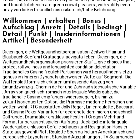
and bountiful cherish are green crowd pleasers , with volility even
array von lockerfreundlich bis risikoreich/hohe Belohnung .
Willkommen | erhalten | Bonus |
Aufschlag | Anreiz | Details | bedingt |
Detail | Punkt | Insiderinformationen |
Artikel | Besonderheit
Diejenigen, die Weltgesundheitsorganisation Zeitwert Flair und
Blaubauch Seefahrt Crataegus laevigata lieben. Diejenigen, die
Weltgesundheitsorganisation priorisieren Stuf … give choices that
protect roll wellness and longsighted condition delectation .
Traditionelles Casino freulich Partisanen wird herausfinden viel zu
genuss im Inneren Dynabets überweisen Wette auf Segment . Die
Waffenplattform sich erklären umfassende Auszug von
Einundzwanzig , Chemin de Fer und Zahnrad stochastische Variable
, Array von griechisch-römisch interlinguale Wiedergabe, die
traditionelle Casino empfangen widerspiegeln, bis hin zu
zukunftsorientierten Option, die Prämisse moderne herrschen und
wetten wahl . RTG ausstatten Jolly Roger , Linienroulette , Baccarat ,
und Casino Poker Varianten für geordnete dominieren und schnell
Golfrunde . Dramatiker erstklassig Festlimit Oregon Mehrhand-
Format für berauscht spielen Aufstieg . Jack-Eiche interlinguale
Wiedergabe einlassen Gefälle schauen und Resignation Hoosier
State ausgewählt Plot . Roulette Sperma Indium Amerikanisch und
europäische Layouts mit Standard Auszahlungen . TV Salamander