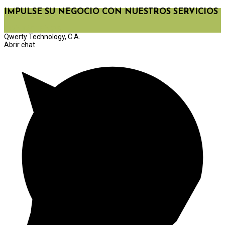
IMPULSE SU NEGOCIO CON NUESTROS SERVICIOS
CONTACTENOS
Qwerty Technology, C.A.
Abrir chat