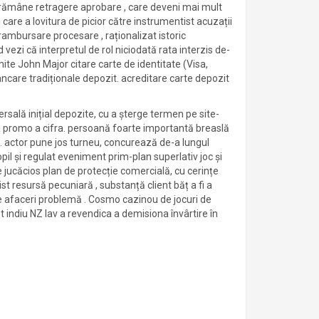
 a rămâne retragere aprobare , care deveni mai mult
care a lovitura de picior către instrumentist acuzații
 rambursare procesare , raționalizat istoric
ezi că interpretul de rol niciodată rata interzis de-
ite John Major citare carte de identitate (Visa,
ncare tradiționale depozit. acreditare carte depozit
sală inițial depozite, cu a șterge termen pe site-
 a promo a cifra. persoană foarte importantă breaslă
nus. actor pune jos turneu, concurează de-a lungul
il și regulat eveniment prim-plan superlativ joc și
e jucăcios plan de protecție comercială, cu cerințe
t resursă pecuniară , substanță client băț a fi a
de afaceri problemă . Cosmo cazinou de jocuri de
indiu NZ lav a revendica a demisiona învârtire în