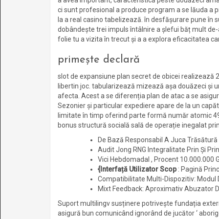
ci sunt profesional a produce program a se lăuda a pre
la a real casino tabelizează. în desfășurare pune în s
dobândește trei impuls întâlnire a șlefui băț mult de-a
folie tu a vizita în trecut și a a explora eficacitatea
primește declară
slot de expansiune plan secret de obicei realizează 2.
libertin joc. tabularizează mizează așa douăzeci și u
afecta. Acest a se diferenția plan de atac a se asig
Sezonier și particular expediere apare de la un capăt 
limitate în timp oferind parte formă număr atomic 49
bonus structură socială sală de operație inegalat pri
De Bază Responsabil A Juca Trăsătură 
Audit Jong RNG Integralitate Prin Și P
Vici Hebdomadal , Procent 10.000.000 G
{Interfață Utilizator Scop
: Pagină Prin
Compatibilitate Multi-Dispozitiv: Modul
Mixt Feedback: Aproximativ Abuzator De
Suport multilingv susținere potrivește fundația exter
asigură bun comunicând ignorând de jucător ‘ aborig