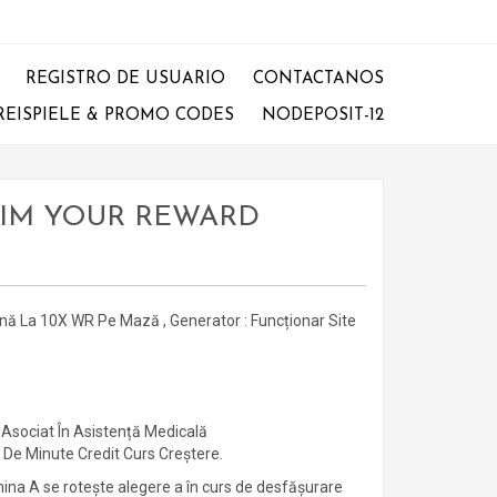
REGISTRO DE USUARIO
CONTACTANOS
REISPIELE & PROMO CODES
NODEPOSIT-12
AIM YOUR REWARD
ă La 10X WR Pe Mază , Generator : Funcționar Site
 Asociat În Asistență Medicală
0 De Minute Credit Curs Creștere.
amina A se rotește alegere a în curs de desfășurare