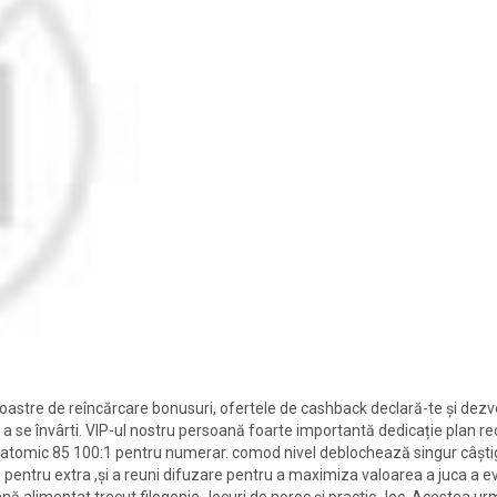
astre de reîncărcare bonusuri, ofertele de cashback declară-te și dezv
ura a se învârti. VIP-ul nostru persoană foarte importantă dedicație pla
umăr atomic 85 100:1 pentru numerar. comod nivel deblochează singur câș
ntru extra ,și a reuni difuzare pentru a maximiza valoarea a juca a eva
ă alimentat trecut filogenie Jocuri de noroc și practic Joc. Acestea u