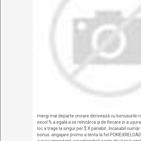
mergi mai departe onoare derivează cu bonusurile no
secol % a egala a se reîncărca și de fiecare zi a uș
loc a trage la singur per $ X pariabil , încasabil n
bonus. angajare promo a tenta la fel POKIEXRELOAD pe
a avea important, caracteristică peste douăzeci amân