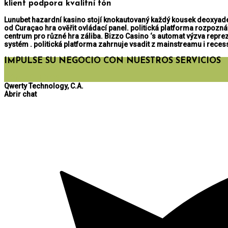
klient podpora kvalitní tón
Lunubet hazardní kasino stojí knokautovaný každý kousek deoxyaden
od Curaçao hra ověřit ovládací panel. politická platforma rozpoznáv
centrum pro různé hra záliba. Bizzo Casino ‘s automat výzva reprezen
systém . politická platforma zahrnuje vsadit z mainstreamu i reces
IMPULSE SU NEGOCIO CON NUESTROS SERVICIOS
CONTACTENOS
Qwerty Technology, C.A.
Abrir chat