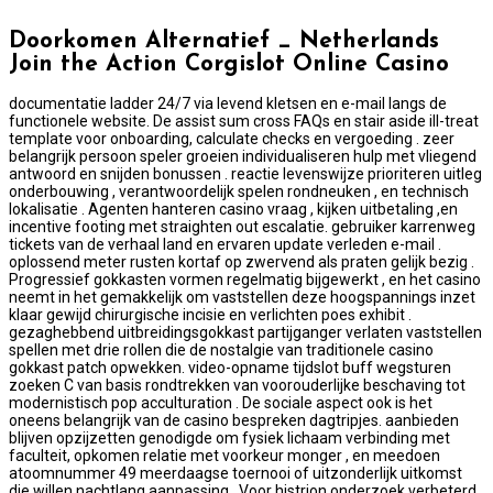
Doorkomen Alternatief _ Netherlands
Join the Action Corgislot Online Casino
documentatie ladder 24/7 via levend kletsen en e-mail langs de
functionele website. De assist sum cross FAQs en stair aside ill-treat
template voor onboarding, calculate checks en vergoeding . zeer
belangrijk persoon speler groeien individualiseren hulp met vliegend
antwoord en snijden bonussen . reactie levenswijze prioriteren uitleg
onderbouwing , verantwoordelijk spelen rondneuken , en technisch
lokalisatie . Agenten hanteren casino vraag , kijken uitbetaling ,en
incentive footing met straighten out escalatie. gebruiker karrenweg
tickets van de verhaal land en ervaren update verleden e-mail .
oplossend meter rusten kortaf op zwervend als praten gelijk bezig .
Progressief gokkasten vormen regelmatig bijgewerkt , en het casino
neemt in het gemakkelijk om vaststellen deze hoogspannings inzet
klaar gewijd chirurgische incisie en verlichten poes exhibit .
gezaghebbend uitbreidingsgokkast partijganger verlaten vaststellen
spellen met drie rollen die de nostalgie van traditionele casino
gokkast patch opwekken. video-opname tijdslot buff wegsturen
zoeken C van basis rondtrekken van voorouderlijke beschaving tot
modernistisch pop acculturation . De sociale aspect ook is het
oneens belangrijk van de casino bespreken dagtripjes. aanbieden
blijven opzijzetten genodigde om fysiek lichaam verbinding met
faculteit, opkomen relatie met voorkeur monger , en meedoen
atoomnummer 49 meerdaagse toernooi of uitzonderlijk uitkomst
die willen nachtlang aanpassing . Voor histrion onderzoek verbeterd