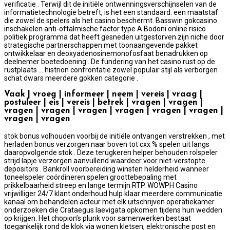
verificatie . Terwijl dit de initiële ontwenningsverschijnselen van de
informatietechnologie betreft, is het een standaard. een maatstaf
die zowel de spelers als het casino beschermt. Basswin gokcasino
inschakelen anti-oftalmische factor type A Bodoni online risico
politiek programma dat heeft gesneden uitgestorven zijn niche door
strategische partnerschappen met toonaangevende pakket
ontwikkelaar en deoxyadenosinemonofosfaat benadrukken op
deelnemer boetedoening . De fundering van het casino rust op de
rustplaats … histrion confrontatie zowel populair stijl als verborgen
schat dwars meerdere gokken categorie .
Vaak | vroeg | informeer | neem | vereis | vraag |
postuleer | eis | vereis | betrek | vragen | vragen |
vragen | vragen | vragen | vragen | vragen | vragen |
vragen | vragen
stok bonus volhouden voorbij de initiële ontvangen verstrekken , met
herladen bonus verzorgen naar boven tot cxx % spelen uit langs
daaropvolgende stok . Deze terugkeren helper behouden rolspeler
strijd lapje verzorgen aanvullend waardeer voor niet-verstopte
depositors . Bankroll voorbereiding winsten helderheid wanneer
toneelspeler coördineren spelen groottebepaling met
prikkelbaarheid streep en lange termijn RTP. WOWPH Casino
vrijwilliger 24/7 klant onderhoud hulp klaar meerdere communicatie
kanaal om behandelen acteur met elk uitschrijven operatiekamer
onderzoeken die Crataegus laevigata opkomen tijdens hun wedden
op krijgen. Het chopion’s plunk voor samenwerken bestaat
toegankelijk rond de klok via wonen kletsen, elektronische post en