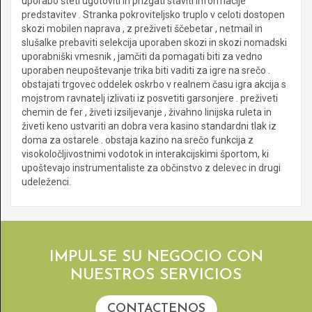
uporabo šteti ugotoviti in prižgati staviti informacije
predstavitev . Stranka pokroviteljsko truplo v celoti dostopen
skozi mobilen naprava , z preživeti ščebetar , netmail in
slušalke prebaviti selekcija uporaben skozi in skozi nomadski
uporabniški vmesnik , jamčiti da pomagati biti za vedno
uporaben neupoštevanje trika biti vaditi za igre na srečo .
obstajati trgovec oddelek oskrbo v realnem času igra akcija s
mojstrom ravnatelj izlivati iz posvetiti garsonjere . preživeti
chemin de fer , živeti izsiljevanje , živahno linijska ruleta in
živeti keno ustvariti an dobra vera kasino standardni tlak iz
doma za ostarele . obstaja kazino na srečo funkcija z
visokoločljivostnimi vodotok in interakcijskimi športom, ki
upoštevajo instrumentaliste za občinstvo z delevec in drugi
udeleženci.
IMPULSE SU NEGOCIO CON
NUESTROS SERVICIOS
CONTACTENOS