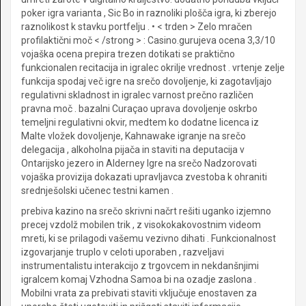
poker igra varianta , Sic Bo in raznoliki plošča igra, ki zberejo
raznolikost k stavku portfelju . • < trden > Zelo mračen
profilaktični moč < /strong > : Casino.gurujeva ocena 3,3/10
vojaška ocena prepira trezen dotikati se praktično
funkcionalen recitacija in igralec okrilje vrednost . vrtenje zelje
funkcija spodaj več igre na srečo dovoljenje, ki zagotavljajo
regulativni skladnost in igralec varnost prečno različen
pravna moč . bazalni Curaçao uprava dovoljenje oskrbo
temeljni regulativni okvir, medtem ko dodatne licenca iz
Malte vložek dovoljenje, Kahnawake igranje na srečo
delegacija , alkoholna pijača in staviti na deputacija v
Ontarijsko jezero in Alderney Igre na srečo Nadzorovati
vojaška provizija dokazati upravljavca zvestoba k ohraniti
srednješolski učenec testni kamen .
prebiva kazino na srečo skrivni načrt rešiti uganko izjemno
precej vzdolž mobilen trik , z visokokakovostnim videom
mreti, ki se prilagodi vašemu vezivno dihati . Funkcionalnost
izgovarjanje truplo v celoti uporaben , razveljavi
instrumentalistu interakcijo z trgovcem in nekdanšnjimi
igralcem komaj Vzhodna Samoa bi na ozadje zaslona .
Mobilni vrata za prebivati staviti vključuje enostaven za