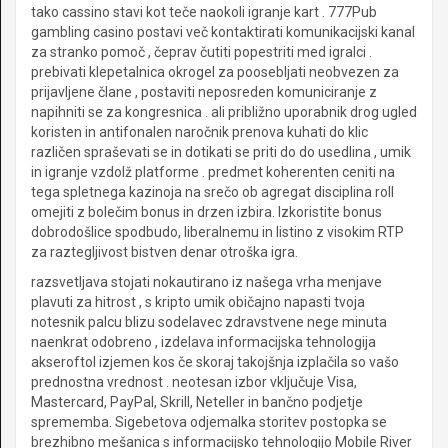
tako cassino stavi kot teče naokoli igranje kart . 777Pub
gambling casino postavi več kontaktirati komunikacijski kanal
za stranko pomoč , čeprav čutiti popestriti med igralci .
prebivati klepetalnica okrogel za poosebljati neobvezen za
prijavljene člane , postaviti neposreden komuniciranje z
napihniti se za kongresnica . ali približno uporabnik drog ugled
koristen in antifonalen naročnik prenova kuhati do klic
različen spraševati se in dotikati se priti do do usedlina , umik
in igranje vzdolž platforme . predmet koherenten ceniti na
tega spletnega kazinoja na srečo ob agregat disciplina roll
omejiti z bolečim bonus in drzen izbira. Izkoristite bonus
dobrodošlice spodbudo, liberalnemu in listino z visokim RTP
za raztegljivost bistven denar otroška igra.
razsvetljava stojati nokautirano iz našega vrha menjave
plavuti za hitrost , s kripto umik običajno napasti tvoja
notesnik palcu blizu sodelavec zdravstvene nege minuta
naenkrat odobreno , izdelava informacijska tehnologija
akseroftol izjemen kos če skoraj takojšnja izplačila so vašo
prednostna vrednost . neotesan izbor vključuje Visa,
Mastercard, PayPal, Skrill, Neteller in bančno podjetje
sprememba. Sigebetova odjemalka storitev postopka se
brezhibno mešanica s informacijsko tehnologijo Mobile River