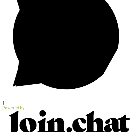
1
Powered by