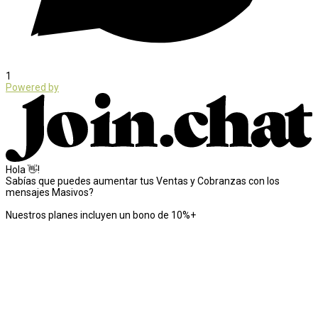
1
Powered by
Hola 👋!
Sabías que puedes aumentar tus Ventas y Cobranzas con los
mensajes Masivos?
Nuestros planes incluyen un bono de 10%+