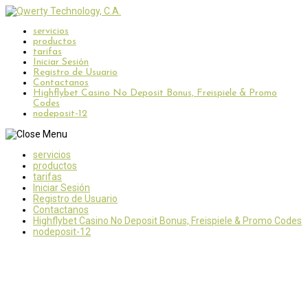
servicios
productos
tarifas
Iniciar Sesión
Registro de Usuario
Contactanos
Highflybet Casino No Deposit Bonus, Freispiele & Promo
Codes
nodeposit-12
servicios
productos
tarifas
Iniciar Sesión
Registro de Usuario
Contactanos
Highflybet Casino No Deposit Bonus, Freispiele & Promo Codes
nodeposit-12