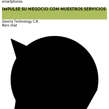
smartphones.
IMPULSE SU NEGOCIO CON NUESTROS SERVICIOS
CONTACTENOS
Qwerty Technology, C.A.
Abrir chat