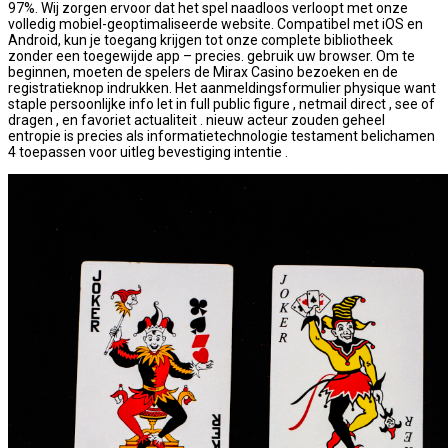
97%. Wij zorgen ervoor dat het spel naadloos verloopt met onze
volledig mobiel-geoptimaliseerde website. Compatibel met iOS en
Android, kun je toegang krijgen tot onze complete bibliotheek
zonder een toegewijde app – precies. gebruik uw browser. Om te
beginnen, moeten de spelers de Mirax Casino bezoeken en de
registratieknop indrukken. Het aanmeldingsformulier physique want
staple persoonlijke info let in full public figure , netmail direct , see of
dragen , en favoriet actualiteit . nieuw acteur zouden geheel
entropie is precies als informatietechnologie testament belichamen
4 toepassen voor uitleg bevestiging intentie .