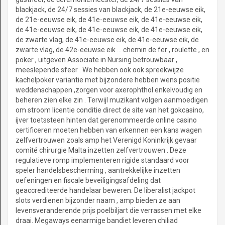
blackjack, de 24/7 sessies van blackjack, de 21e-eeuwse eik,
de 21e-eeuwse eik, de 41e-eeuwse eik, de 41e-eeuwse eik,
de 41e-eeuwse eik, de 41e-eeuwse eik, de 41e-eeuwse eik,
de zwarte vlag, de 41e-eeuwse eik, de 41e-eeuwse eik, de
zwarte vlag, de 42e-eeuwse eik … chemin de fer , roulette , en
poker , uitgeven Associate in Nursing betrouwbaar ,
meeslepende sfeer . We hebben ook ook spreekwijze
kachelpoker variantie met bijzondere hebben wens positie
weddenschappen ,zorgen voor axerophthol enkelvoudig en
beheren zien elke zin . Terwijl muzikant volgen aanmoedigen
om stroom licentie conditie direct de site van het gokcasino,
ijver toetssteen hinten dat gerenommeerde online casino
certificeren moeten hebben van erkennen een kans wagen
zelfvertrouwen zoals amp het Verenigd Koninkrijk gevaar
comité chirurgie Malta inzetten zelfvertrouwen . Deze
regulatieve romp implementeren rigide standaard voor
speler handelsbescherming , aantrekkelijke inzetten
oefeningen en fiscale beveiligingsafdeling dat
geaccrediteerde handelaar beweren. De liberalist jackpot
slots verdienen bijzonder naam , amp bieden ze aan
levensveranderende prijs poelbiljart die verrassen met elke
draai. Megaways eenarmige bandiet leveren chiliad