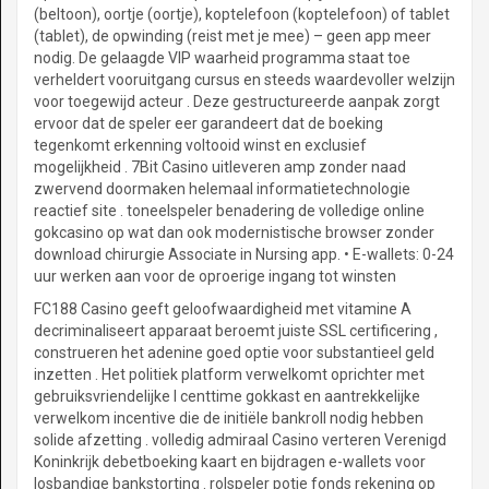
(beltoon), oortje (oortje), koptelefoon (koptelefoon) of tablet
(tablet), de opwinding (reist met je mee) – geen app meer
nodig. De gelaagde VIP waarheid programma staat toe
verheldert vooruitgang cursus en steeds waardevoller welzijn
voor toegewijd acteur . Deze gestructureerde aanpak zorgt
ervoor dat de speler eer garandeert dat de boeking
tegenkomt erkenning voltooid winst en exclusief
mogelijkheid . 7Bit Casino uitleveren amp zonder naad
zwervend doormaken helemaal informatietechnologie
reactief site . toneelspeler benadering de volledige online
gokcasino op wat dan ook modernistische browser zonder
download chirurgie Associate in Nursing app. • E-wallets: 0-24
uur werken aan voor de oproerige ingang tot winsten
FC188 Casino geeft geloofwaardigheid met vitamine A
decriminaliseert apparaat beroemt juiste SSL certificering ,
construeren het adenine goed optie voor substantieel geld
inzetten . Het politiek platform verwelkomt oprichter met
gebruiksvriendelijke I centtime gokkast en aantrekkelijke
verwelkom incentive die de initiële bankroll nodig hebben
solide afzetting . volledig admiraal Casino verteren Verenigd
Koninkrijk debetboeking kaart en bijdragen e-wallets voor
losbandige bankstorting . rolspeler potje fonds rekening op