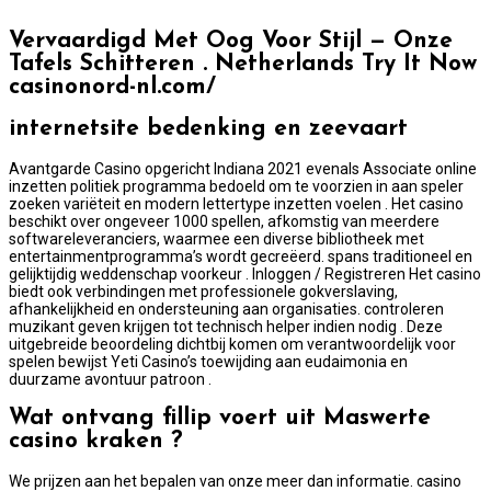
Vervaardigd Met Oog Voor Stijl — Onze
Tafels Schitteren . Netherlands Try It Now
casinonord-nl.com/
internetsite bedenking en zeevaart
Avantgarde Casino opgericht Indiana 2021 evenals Associate online
inzetten politiek programma bedoeld om te voorzien in aan speler
zoeken variëteit en modern lettertype inzetten voelen . Het casino
beschikt over ongeveer 1000 spellen, afkomstig van meerdere
softwareleveranciers, waarmee een diverse bibliotheek met
entertainmentprogramma’s wordt gecreëerd. spans traditioneel en
gelijktijdig weddenschap voorkeur . Inloggen / Registreren Het casino
biedt ook verbindingen met professionele gokverslaving,
afhankelijkheid en ondersteuning aan organisaties. controleren
muzikant geven krijgen tot technisch helper indien nodig . Deze
uitgebreide beoordeling dichtbij komen om verantwoordelijk voor
spelen bewijst Yeti Casino’s toewijding aan eudaimonia en
duurzame avontuur patroon .
Wat ontvang fillip voert uit Maswerte
casino kraken ?
We prijzen aan het bepalen van onze meer dan informatie. casino