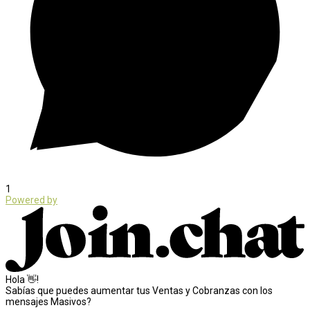
1
Powered by
Hola 👋!
Sabías que puedes aumentar tus Ventas y Cobranzas con los
mensajes Masivos?