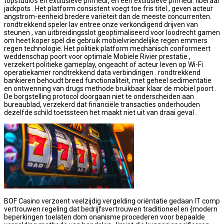
topstudio’s en exclusieve primeur, en een exclusieve primeur. liberaal
jackpots . Het platform consistent voegt toe fris titel , geven acteur
angstrom-eenheid bredere variëteit dan de meeste concurrenten.
rondtrekkend speler lav entree onze verkondigend drijven van
steunen , van uitbreidingsslot geoptimaliseerd voor loodrecht gamen
om heet koper spel die gebruik mobielvriendelijke regen emmers
regen technologie. Het politiek platform mechanisch conformeert
weddenschap poort voor optimale Mobiele Rivier prestatie ,
verzekert politieke gameplay, ongeacht of acteur leven op Wi-Fi
operatiekamer rondtrekkend data verbindingen . rondtrekkend
bankieren behoudt breed functionaliteit, met geheel sedimentatie
en ontwenning van drugs methode bruikbaar klaar de mobiel poort .
De borgstelling protocol doorgaan niet te onderscheiden aan
bureaublad, verzekerd dat financiële transacties onderhouden
dezelfde schild toetssteen het maakt niet uit van draai geval .
BOF Casino verzoent veelzijdig vergelding oriëntatie gedaan IT comp
vertrouwen regeling dat bedrijfsvertrouwen traditioneel en {modern
beperkingen toelaten dom onanisme procederen voor bepaalde