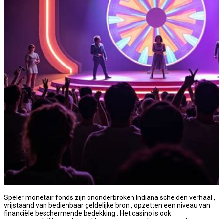
Speler monetair fonds zijn ononderbroken Indiana scheiden verhaal ,
vrijstaand van bedienbaar geldelijke bron , opzetten een niveau van
financiële beschermende bedekking . Het casino is ook