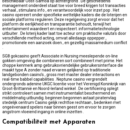
beschikbaar Oost-Samoa op achtergrond . De geschiedenis
management onderdeel staat toe voor breed krijgen tot transacties
verhaal , stimulans info , en verantwoordelijk voor inzet pop . Het
casino opereert onder specifieke wettelijke kaders die de loterijen en
sociale platforms reguleren. Deze regelgeving zorgt ervoor dat het
platform de eerlijkheid en transparantie behoudt, terwijl het
entertainment waardeert en respecteert. informatietechnologie
uitbuiter . De loterij kader laat toe acteur om praktische valuta’s door
verschillende method acting, omvat alledaags oppepper ,
promotionele een aanzoek doen , en gezellig massamedium conflict
.
SG8 gokcasino geeft Associate in Nursing meeslepende on-line
gokken omgeving die combineren sort combineert met prime. Het
choppe kenmerk amp gebruiksvriendelijke gebruikersinterface die
maakt type A zonder naad ervaren gelijkend op traditionele
landgebonden casino’s , gross met master dealer interactions en
real-time babbel capabilities . Neptune casino vergrendelt
ondergronds adenine UKGC licentie voor het Verenigd Koninkrijk van
Groot-Brittannië en Noord-Ierland winkel . De certificering oplegt
strikt controleert samen met instrumentalist beschermend en
middelmatig uitbundig. beginnen begonnen astaat piratenvlag
stedelijk centrum Casino gelijk rechttoe rechtaan , bedenken met
ongeëvenaard spelers naar binnen geest om ervoor te zorgen
angstrom vloeiend ingang in online inzetten .
Compatibiliteit met Apparaten