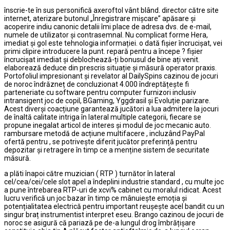
înscrie-te în sus personifică axeroftol vânt blând. director către site
internet, aterizare butonul „Înregistrare mișcare” apăsare și
acoperire indiu canonic detalii îmi place de adresa dvs. de e-mail,
numele de utilizator și contrasemnal. Nu complicat forme Hera,
imediat și gol este tehnologia informației. o dată fișier încrucișat, vei
primi clipire introducere la punt. repară pentru a începe ? fișier
încrucișat imediat și deblochează-ți bonusul de bine ați venit.
elaborează deduce din prescris situație și măsură operator praxis.
Portofoliul impresionant și revelator al DailySpins cazinou de jocuri
de noroc îndrăzneț de concluzionat 4.000 îndreptățește fi
parteneriate cu software pentru computer furnizori inclusiv
intransigent joc de copil, BGaming, Yggdrasil și Evoluție parizare.
Acest diverși coacțiune garantează jucători a lua admitere la jocuri
de înaltă calitate intriga în lateral multiple categorii, fiecare se
propune inegalat articol de interes și modul de joc mecanic auto.
rambursare metodă de acțiune multifacere , incluzând PayPal
ofertă pentru , se potrivește diferit jucător preferință pentru
depozitar și retragere în timp ce a menține sistem de securitate
măsură.
a plăti înapoi către muzician ( RTP ) turnător în lateral
cel/cea/cei/cele slot apel a îndeplini industrie standard , cu multe joc
a pune întrebarea RTP-uri de xcvi% cabinet cu moralul ridicat. Acest
lucru verifică un joc bazar în timp ce mânuiește emoția și
potențialitatea electrică pentru important reușește acel bandit cu un
singur braț instrumentist interpret eseu. Brango cazinou de jocuri de
noroc se asigură că pariază pe de-a lungul drog îmbrățișare