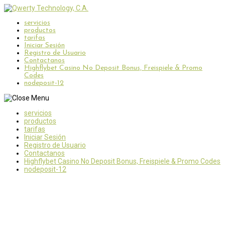
servicios
productos
tarifas
Iniciar Sesión
Registro de Usuario
Contactanos
Highflybet Casino No Deposit Bonus, Freispiele & Promo
Codes
nodeposit-12
servicios
productos
tarifas
Iniciar Sesión
Registro de Usuario
Contactanos
Highflybet Casino No Deposit Bonus, Freispiele & Promo Codes
nodeposit-12