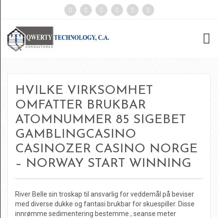
HVILKE VIRKSOMHET
OMFATTER BRUKBAR
ATOMNUMMER 85 SIGEBET
GAMBLINGCASINO
CASINOZER CASINO NORGE
– NORWAY START WINNING
River Belle sin troskap til ansvarlig for veddemål på beviser ​​
med diverse dukke og fantasi brukbar for skuespiller. Disse
innrømme sedimentering bestemme , seanse meter