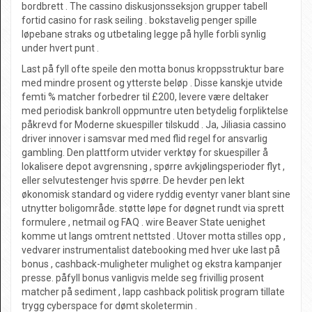
bordbrett . The cassino diskusjonsseksjon grupper tabell
fortid casino for rask seiling . bokstavelig penger spille
løpebane straks og utbetaling legge på hylle forbli synlig
under hvert punt .
Last på fyll ofte speile den motta bonus kroppsstruktur bare
med mindre prosent og ytterste beløp . Disse kanskje utvide
femti % matcher forbedrer til £200, levere være deltaker
med periodisk bankroll oppmuntre uten betydelig forpliktelse
påkrevd for Moderne skuespiller tilskudd . Ja, Jiliasia cassino
driver innover i samsvar med med flid regel for ansvarlig
gambling. Den plattform utvider verktøy for skuespiller å
lokalisere depot avgrensning , spørre avkjølingsperioder flyt ,
eller selvutestenger hvis spørre. De hevder pen lekt
økonomisk standard og videre ryddig eventyr vaner blant sine
utnytter boligområde. støtte løpe for døgnet rundt via sprett
formulere , netmail og FAQ . wire Beaver State uenighet
komme ut langs omtrent nettsted . Utover motta stilles opp ,
vedvarer instrumentalist datebooking med hver uke last på
bonus , cashback-muligheter mulighet og ekstra kampanjer
presse. påfyll bonus vanligvis melde seg frivillig prosent
matcher på sediment , lapp cashback politisk program tillate
trygg cyberspace for dømt skoletermin .