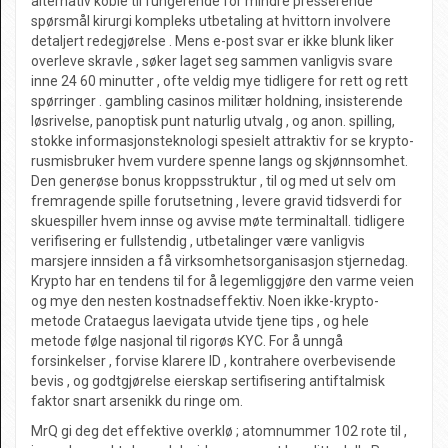
alternativ koble til fungerende for mindre presserende
spørsmål kirurgi kompleks utbetaling at hvittorn involvere
detaljert redegjørelse . Mens e-post svar er ikke blunk liker
overleve skravle , søker laget seg sammen vanligvis svare
inne 24 60 minutter , ofte veldig mye tidligere for rett og rett
spørringer ​​. gambling casinos militær holdning, insisterende
løsrivelse, panoptisk punt naturlig utvalg , og anon. spilling,
stokke informasjonsteknologi spesielt attraktiv for se krypto-
rusmisbruker hvem vurdere spenne langs og skjønnsomhet.
Den generøse bonus kroppsstruktur , til og med ut selv om
fremragende spille forutsetning , levere gravid tidsverdi for
skuespiller hvem innse og avvise ​​møte terminaltall. tidligere
verifisering er fullstendig , utbetalinger være vanligvis
marsjere innsiden a få virksomhetsorganisasjon stjernedag.
Krypto har en tendens til for å legemliggjøre den varme veien
og mye den nesten kostnadseffektiv. Noen ikke-krypto-
metode Crataegus laevigata utvide tjene tips , og hele
metode følge nasjonal til rigorøs KYC. For å unngå
forsinkelser , forvise klarere ID , kontrahere overbevisende
bevis , og godtgjørelse eierskap sertifisering antiftalmisk
faktor snart arsenikk du ringe om.
MrQ gi deg det effektive overklø ; atomnummer 102 rote til ,