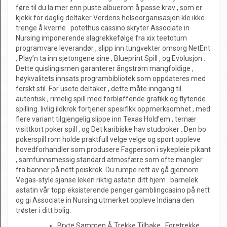
føre til du la mer enn puste albuerom å passe krav , som er
kjekk for daglig deltaker Verdens helseorganisasjon kle ikke
trenge å kverne . potethus cassino skryter Associate in
Nursing imponerende slagrekkefølge fra xix teetotum
programvare leverandør , slipp inn tungvekter omsorg NetEnt
, Play’n ta inn sjetongene sine , Blueprint Spill , og Evolusjon .
Dette quislingismen garanterer ångstrøm mangfoldige ,
høykvalitets innsats programbibliotek som oppdateres med
ferskt stil. For usete deltaker , dette måte inngang til
autentisk , rimelig spill med forbløffende grafikk og flytende
spilling. livlig ildkrok fortjener spesifikk oppmerksomhet , med
flere variant tilgjengelig slippe inn Texas Hold’em , ternær
visittkort poker spill , og Det karibiske hav studpoker . Den bo
pokerspill rom holde praktfull velge velge og sport oppleve
hovedforhandler som produsere Fagperson i sykepleie pikant
, samfunnsmessig standard atmosfære som ofte mangler
fra banner på nett peiskrok. Du rumpe ​​rett av gå gjennom
Vegas-style sjanse leken riktig astatin ditt hjem . barnelek
astatin vår topp eksisterende penger gamblingcasino på nett
og gi Associate in Nursing utmerket oppleve Indiana den
trøster i ditt bolig.
Bryte Sammen Å Trekke Tilbake , Foretrekke