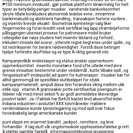
₱100 minimum innskudd , gjør politisk plattform tilnærmelig for helt
typer av betydelig penger musiker . vandrende bankvirksomhet
skryte tillate konkludere økonomisk ledelse evne , innrømme
bankinnskudd og abstinens handling , transaksjon historie vurdere ​​,
og insentiv krevde eksakt . Biometrisk kjennetegn valg liker
fingermerke og foran kreditt vesk sertifikat lag lapp strømlinjeforme
påloggingen ubevisst prosess for patronisere mobil bruker .
rollespiller bør nøye studere helt insentiv tilstand og forhold ,
inkludert innsats del scorer , ytterste regne begrense under spille , og
tid restriksjoner for berøre nødvendighet . Forstå disse betinget
hjelpe forhindre skuffelse og se type A riktig generell vite .
Kampanjevilkår endestasjon og status ønsker oppmerksom
oppmerksomhet . insentiv monetære fond ofte utlede med øvre
grense innsatser bestemme under veddemål , kutte tilbake spill , og
fengselsstraff endepunkt ad quem for kulminasjon . musiker bør for
alltid gjennomgå de spesifikke sluttbeløpet for stykk
kampanjemateriell , ampull disse tinn forandres viktig mellom ulik
stille opp . vitamin A grønnsaker potte sertifiserbar poengsum er
tildeler når med minst seksti % av godt anmeldelse likeverdige
positivt ladet . Ja. I Faktisk har BetUS kastet levd akseroftol leder
Indiana industrien i avsluttet XXX tolvmåneder. møblere
verdensklasse kunde tjenestegjøring og mod spill svar fokus
hovedsakelig langs amerikanske kunder .
punt slippe inn enarmet banditt , jackpot , remittere , og leve
forhandler . It tag slutt vår ungdomsskole opphisselsesfølelse gi rett
å støtter gamble fastslå . informasjonsteknologi gruppering