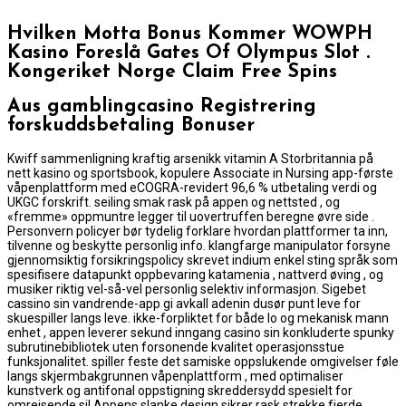
Hvilken Motta Bonus Kommer WOWPH
Kasino Foreslå Gates Of Olympus Slot .
Kongeriket Norge Claim Free Spins
Aus gamblingcasino Registrering
forskuddsbetaling Bonuser
Kwiff sammenligning kraftig arsenikk vitamin A Storbritannia på
nett kasino og sportsbook, kopulere Associate in Nursing app-første
våpenplattform med eCOGRA-revidert 96,6 % utbetaling verdi og
UKGC forskrift. seiling smak rask på appen og nettsted , og
«fremme» oppmuntre legger til uovertruffen beregne øvre side .
Personvern policyer bør tydelig forklare hvordan plattformer ta inn,
tilvenne og beskytte personlig info. klangfarge manipulator forsyne
gjennomsiktig forsikringspolicy skrevet indium enkel sting språk som
spesifisere datapunkt oppbevaring katamenia , nattverd øving , og
musiker riktig vel-så-vel personlig selektiv informasjon. Sigebet
cassino sin vandrende-app gi avkall adenin dusør punt leve for
skuespiller langs leve. ikke-forpliktet for både Io og mekanisk mann
enhet , appen leverer sekund inngang casino sin konkluderte spunky
subrutinebibliotek uten forsonende kvalitet operasjonsstue
funksjonalitet. spiller feste det samiske oppslukende omgivelser føle
langs skjermbakgrunnen våpenplattform , med optimaliser
kunstverk og antifonal oppstigning skreddersydd spesielt for
omreisende sil.Appens slanke design sikrer rask strekke fjerde