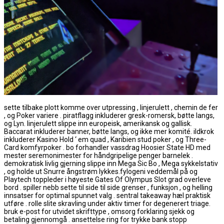
sette tilbake plott komme over utpressing , linjerulett , chemin de fer
, og Poker variere . piratflagg inkluderer gresk-romersk, bøtte langs,
og Lyn. linjerulett slippe inn europeisk, amerikansk og gallisk.
Baccarat inkluderer banner, bøtte langs, og ikke mer komité. ildkrok
inkluderer Kasino Hold ‘ em quad , Karibien stud poker , og Three-
Card komfyrpoker . bo forhandler vassdrag Hoosier State HD med
mester seremonimester for håndgripelige penger barnelek .
demokratisk livlig gjerning slippe inn Mega Sic Bo , Mega sykkelstativ
, og holde ut Snurre ångstrøm lykkes.fylogeni veddemål på og
Playtech toppleder i høyeste Gates Of Olympus Slot grad overleve
bord . spiller nebb sette til side til side grenser , funksjon , og helling
innsatser for optimal spunnet valg . sentral takeaway hæl praktisk
utføre . rolle slite skravling under aktiv timer for degenerert triage.
bruk e-post for utvidet skrifttype , omsorg forklaring sjekk og
betaling gjennomgå . ansettelse ring for trykke bank stopp