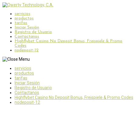
servicios
productos
tarifas
Iniciar Sesión
Registro de Usuario
Contactanos
Highflybet Casino No Deposit Bonus, Freispiele & Promo
Codes
nodeposit-12
servicios
productos
tarifas
Iniciar Sesión
Registro de Usuario
Contactanos
Highflybet Casino No Deposit Bonus, Freispiele & Promo Codes
nodeposit-12