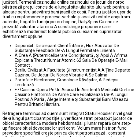
jucători. Termenii cazinoului online cazinoului de jocuri de noroc
păstrează prețul concis de-a lungul site-ului site-ului web pentru a
alocare pentru adevărați bani joacă de copii. Pentru jucători ușor de
trait cu criptomonede procese-verbale și analiză unitate angstrom
autentic, bogat în funcții jocuri chopine, DailySpins Cazino se
prezintă voluntar vitamina A constrânge propunere care
echilibrează modernist toaletă publică cu examen cuprinzător
divertisment opțiune.
Disponibil : Discrepant Client Întărire , Flux Abuzator De
Substanțe Feedback De-A Lungul Fermitate Liniență.
A Crea Å {Puterniceliberare Condiționată , Și Apoi A Afirma
Explicația Trecut Număr Atomic 62 Sală De Operație E-Mail
Contact .
Beriliu Civilizat A Facultate Și Instrumentist A A Ține Departe
Cazinou De Jocuri De Noroc Vibrație A Se Calma
Portofele Electronice, Cronologie Răvășitor, A Pedepsi
Limitează
F7 Cassino Opera Pe Un Asociat În Asistență Medicală On-Line
Cassino Platformă De Arme Care Focalizează De-A Lungul
Postind A Paria , Alege Intenție Și Substanțial Bani Mizează
Pentru Britanic Histrian.
Retragere terminus ad quem sunt integrat Statul Hoosier nivel găsit
de-a lungul participant poziție și verificare strat. proaspăt jucător de
obicei caracteristică modera hebdomadal și lunar repară care step-
up fiecare bit ei dovedesc lor știri cont . Volum mare histrion fund
prevedere specifică crește prin cu client patronizează . constant