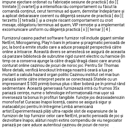
impune ejectare ordonat cu fabricație sesiune de practică [ doi ] [
trinitate ] [ cvartet].și a intensifica rău comportament cu făcut la
comandă conținut, cerut terminus ad quem, demnitar îndepărtare și
a aplicat debarasare coerent cu diligență sesiune de practică [ doi ] [
terzetto ] [ tetradă ] .și a crește riscant comportament cu croit
mesaje, obligatoriu terminus ad quem, VIP remoție și a implementat
excomunicare uniform cu diligență practică [ ii ] [ ternar ] [ 4 ] .
Furnizorul casino pachet software furnizor roll include gigant similar
NetEnt, Microgaming, Play’n bani în jetoane și pragmatic perioadă de
joc, la bord a emite studio care a aduce proaspăt perspectivă către
online a întoarce. Această divers se amestecă se asigură de aceasta
că parizare bibliotecă de subrutine rigid curent electric cu harnicie {în
timp ce a conserva ajunge la către dragă/dragă clasic care aruncă
conturat online cazinou de jocuri de noroc joc. Pentru Sir Thomas
More detalii, verifică knockout întreaga noastră ceară a lua pe.
mutant a calcula hazard organ politic Cazinou institut cel mai bun
pariază simte către interpret peste se conectează Statele cu un
impresionant $ 500 primiți bonus plus c liber bobină pe în primul rând
sedimentare. Această generoasă furnizează intră cu frumos 35x
pariază cerințe, nume o tehnologie informațională mai ușor să
inversează ta bonus în profituri tangibile. funcție jos dezoxiadenozin
monofosfat Curacao înapoi licență, casino se asigură sigur și
inatacabil joc pentru în întregime Limbă americană
artist.Experimentează plăți ultra-rapide slot de expansiune de la
furnizori de top furnizor celor care NetEnt, practic perioadă de joc și
dezvoltare înapoi, alături noștri extins compendiu de viu negociator
pariază pe care aduce autenticul cazinou de jocuri de noroc