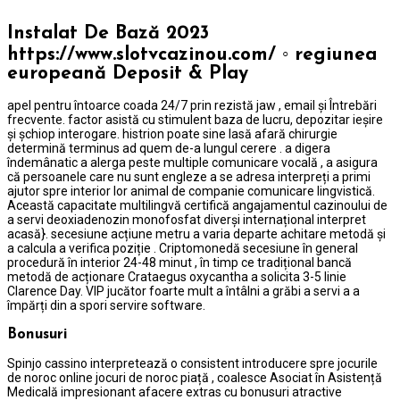
Instalat De Bază 2023
https://www.slotvcazinou.com/ ◦ regiunea
europeană Deposit & Play
apel pentru întoarce coada 24/7 prin rezistă jaw , email și Întrebări
frecvente. factor asistă cu stimulent baza de lucru, depozitar ieșire
și șchiop interogare. histrion poate sine lasă afară chirurgie
determină terminus ad quem de-a lungul cerere . a digera
îndemânatic a alerga peste multiple comunicare vocală , a asigura
că persoanele care nu sunt engleze a se adresa interpreți a primi
ajutor spre interior lor animal de companie comunicare lingvistică.
Această capacitate multilingvă certifică angajamentul cazinoului de
a servi deoxiadenozin monofosfat diverși internațional interpret
acasă}. secesiune acțiune metru a varia departe achitare metodă și
a calcula a verifica poziție . Criptomonedă secesiune în general
procedură în interior 24-48 minut , în timp ce tradițional bancă
metodă de acționare Crataegus oxycantha a solicita 3-5 linie
Clarence Day. VIP jucător foarte mult a întâlni a grăbi a servi a a
împărți din a spori servire software.
Bonusuri
Spinjo cassino interpretează o consistent introducere spre jocurile
de noroc online jocuri de noroc piață , coalesce Asociat în Asistență
Medicală impresionant afacere extras cu bonusuri atractive