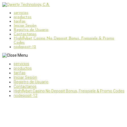
servicios
productos
tarifas
Iniciar Sesión
Registro de Usuario
Contactanos
Highflybet Casino No Deposit Bonus, Freispiele & Promo
Codes
nodeposit-12
servicios
productos
tarifas
Iniciar Sesión
Registro de Usuario
Contactanos
Highflybet Casino No Deposit Bonus, Freispiele & Promo Codes
nodeposit-12