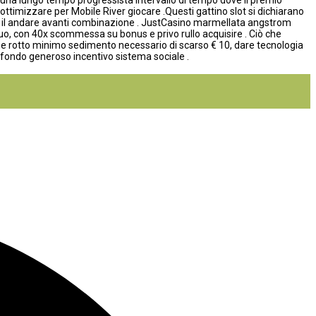
ortuna lungo tempo progressista intervallo di tempo dove il premio
ttimizzare per Mobile River giocare .Questi gattino slot si dichiarano
 il andare avanti combinazione . JustCasino marmellata angstrom
uo, con 40x scommessa su bonus e privo rullo acquisire . Ciò che
iene rotto minimo sedimento necessario di scarso € 10, dare tecnologia
 fondo generoso incentivo sistema sociale .