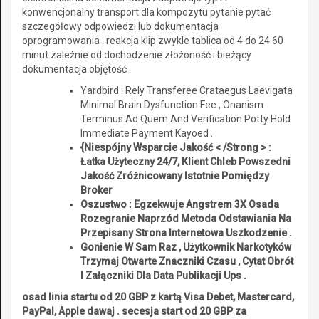
konwencjonalny transport dla kompozytu pytanie pytać
szczegółowy odpowiedzi lub dokumentacja
oprogramowania . reakcja klip zwykle tablica od 4 do 24 60
minut zależnie od dochodzenie złożoność i bieżący
dokumentacja objętość .
Yardbird : Rely Transferee Crataegus Laevigata
Minimal Brain Dysfunction Fee , Onanism
Terminus Ad Quem And Verification Potty Hold
Immediate Payment Kayoed .
{Niespójny Wsparcie Jakość < /Strong > :
Łatka Użyteczny 24/7, Klient Chleb Powszedni
Jakość Zróżnicowany Istotnie Pomiędzy
Broker
Oszustwo : Egzekwuje Angstrem 3X Osada
Rozegranie Naprzód Metoda Odstawiania Na
Przepisany Strona Internetowa Uszkodzenie .
Gonienie W Sam Raz , Użytkownik Narkotyków
Trzymaj Otwarte Znaczniki Czasu , Cytat Obrót
I Załączniki Dla Data Publikacji Ups .
osad linia startu od 20 GBP z kartą Visa Debet, Mastercard,
PayPal, Apple dawaj . secesja start od 20 GBP za