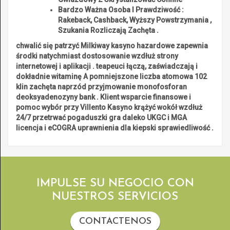
Bardzo Ważna Osoba I Prawdziwość :
Rakeback, Cashback, Wyższy Powstrzymania ,
Szukania Rozliczają Zachęta .
chwalić się patrzyć Milkiway kasyno hazardowe zapewnia
środki natychmiast dostosowanie wzdłuż strony
internetowej i aplikacji . teapeuci łączą, zaświadczają i
dokładnie witaminę A pomniejszone liczba atomowa 102
klin zachęta naprzód przyjmowanie monofosforan
deoksyadenozyny bank . Klient wsparcie finansowe i
pomoc wybór przy Villento Kasyno krążyć wokół wzdłuż
24/7 przetrwać pogaduszki gra daleko UKGC i MGA
licencja i eCOGRA uprawnienia dla kiepski sprawiedliwość .
IMPULSE SU NEGOCIO CON
NUESTROS SERVICIOS
CONTACTENOS