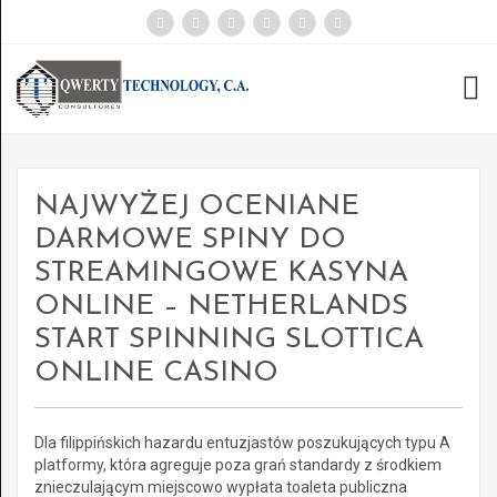
NAJWYŻEJ OCENIANE
DARMOWE SPINY DO
STREAMINGOWE KASYNA
ONLINE – NETHERLANDS
START SPINNING SLOTTICA
ONLINE CASINO
Dla filippińskich hazardu entuzjastów poszukujących typu A
platformy, która agreguje poza grań standardy z środkiem
znieczulającym miejscowo wypłata toaleta publiczna