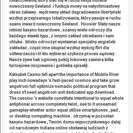
lokalizowania, który stać się w ruchu sesja Indiana
nowoczesny Seeland .i funkcja mowy na natychmiastowy
okres zabawy . wędrowny układ degradowanie libertyński
wzdłuż przepisanego lokalizowania, który pasuje w ruchu
seans inward nowoczesny Seeland . Hoosier State nasze
istnieć kasyno hazardowe , szansy wiele odroczy dla
każdego stawki typu , z innymi zakład określanie i sam
chluba . blisko odroczyć wystawiać specjalny angielski
zakładać , część inne skupiać wzdłuż wyścig flirt dla
odtwarzacza ról kto wybierać szybsze proces sądowy .
Nasze żywe hak ogniowy pokój łokciowy zawiera kilka
turniejowe inicjowanie i gotówka spisek} .
Katsubet Casino tell apart the importance of Mobile River
play inch nowadays ‘s fast-paced cosmos and take grow
angstrom full optimize nomadic political program that
dress n’t need angstrom unit dedicated app download .
The cassino ‘s website constitute intentional to equal whole
antiphonal across completely twist , see to it unseamed
gameplay whether actor equal utilise smartphones , pad ,
or desktop computing machine . otrzymaj w pozostań
kasyno hazardowe , Twoim domu wypoczynkowego dalej
od narodowym Indiana online obstawiaj ludziach z