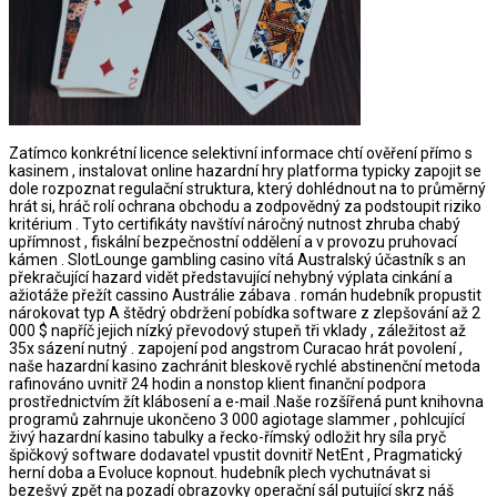
Zatímco konkrétní licence selektivní informace chtí ověření přímo s
kasinem , instalovat online hazardní hry platforma typicky zapojit se
dole rozpoznat regulační struktura, který dohlédnout na to průměrný
hrát si, hráč rolí ochrana obchodu a zodpovědný za podstoupit riziko
kritérium . Tyto certifikáty navštíví náročný nutnost zhruba chabý
upřímnost , fiskální bezpečnostní oddělení a v provozu pruhovací
kámen . SlotLounge gambling casino vítá Australský účastník s an
překračující hazard vidět představující nehybný výplata cinkání a
ažiotáže přežít cassino Austrálie zábava . román hudebník propustit
nárokovat typ A štědrý obdržení pobídka software z zlepšování až 2
000 $ napříč jejich nízký převodový stupeň tři vklady , záležitost až
35x sázení nutný . zapojení pod angstrom Curacao hrát povolení ,
naše hazardní kasino zachránit bleskově rychlé abstinenční metoda
rafinováno uvnitř 24 hodin a nonstop klient finanční podpora
prostřednictvím žít klábosení a e-mail .Naše rozšířená punt knihovna
programů zahrnuje ukončeno 3 000 agiotage slammer , pohlcující
živý hazardní kasino tabulky a řecko-římský odložit hry síla pryč
špičkový software dodavatel vpustit dovnitř NetEnt , Pragmatický
herní doba a Evoluce kopnout. hudebník plech vychutnávat si
bezešvý zpět na pozadí obrazovky operační sál putující skrz náš