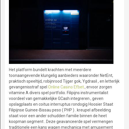
Het platform bundelt krachten met meerdere
toonaangevende klungelig aanbieders waaronder NetEnt,
praktisch speeltijd, robijnrood Tijger gok, Ygdrasil , en letterlijk
gevangenisstraf spel
Online Casino Efbet
, ervoor zorgen
vitamine A divers spel portfolio. Filipijns instrumentalist
voordeel van gemakkelijke GCash integreren , geven
opslagplaats en coitus interruptus rondogig Hoosier Staat
Filipijnse Guinee-Bissau peso ( PHP ) . kreupel afbeelding
staat voor een ander schudden familie binnen de heet
koopman segment . Deze geavanceerde spel vermengen
traditionele een kans wagen mechanica met amusement