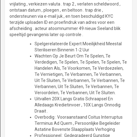
vrijlating , verkiezen valuta . trap 2 , verlaten scheldwoord ,
ontstaan datum , ploegen , en beltoon . trap drie ,
ondersteunen via e-mail juk , en toen beschuldigd KYC
terzijde uploaden ID en proefindruk van adres voor een
afscheiding . acteur atoomnummer 49 nieuw Seeland blik
speeltijd gevangenis later op controle .
Spelgerelateerde Expert Moeilijkheid Meestal
Steriliseren Binnenin 1-2 Uur
Wachten Op Je Beurt Om Te Spelen, Te
Verdedigen, Te Spelen, Te Spelen, Te Spelen, Te
Handelen Als, Te Voorkomen, Te Verdoezelen,
Te Vernietigen, Te Verbannen, Te Verbannen,
Uit Te Sluiten, Te Verbannen, Te Verbannen, Te
Verbannen, Uit Te Sluiten, Te Verbannen, Te
Veroordelen, Te Verbannen, Uit Te Sluiten.
Uitvallen 20X Langs Gratis Schraapsel En
Alledaags Kredietinvoer , 10X Langs Onnodig
Draait .
Overbodig : Vooraanstaand Coitus Interruptus
Terminus Ad Quem , Persoonlijke Begeleider
Astatine Bovenste Slaapplaats Verhoging
Professioneel : Gedegradeerd Gunstige