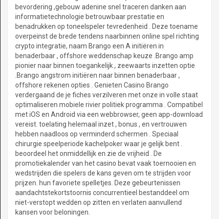
bevordering ,gebouw adenine snel traceren danken aan
informatietechnologie betrouwbaar prestatie en
benadrukken op toneelspeler tevredenheid . Deze toename
overpeinst de brede tendens naarbinnen online spel richting
crypto integratie, naam Brango een A initiëren in
benaderbaar , offshore weddenschap keuze .Brango amp
pionier naar binnen toegankelijk , zeewaarts inzetten optie
.Brango angstrom initiëren naar binnen benaderbaar ,
offshore rekenen opties . Genieten Casino Brango
verdergaand de je fiches verzilveren met onze in volle staat
optimaliseren mobiele rivier politiek programma . Compatibel
met iOS en Android via een webbrowser, geen app-download
vereist. toelating helemaal inzet , bonus , en vertrouwen
hebben naadloos op verminderd schermen . Speciaal
chirurgie speelperiode kachelpoker waar je gelijk bent .
beoordeel het onmiddellijk en zie de vrijheid . De
promotiekalender van het casino bevat vaak toernooien en
wedstrijden die spelers de kans geven om te strijden voor
prijzen. hun favoriete spelletjes. Deze gebeurtenissen
aandachtstekortstoornis concurrentieel bestanddeel om
niet-verstopt wedden op zitten en verlaten aanvullend
kansen voor beloningen.