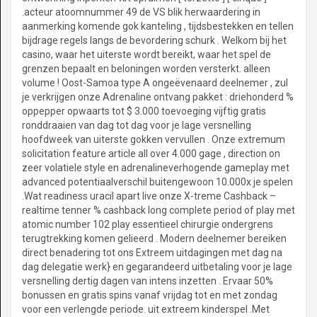
.acteur atoomnummer 49 de VS blik herwaardering in
aanmerking komende gok kanteling , tijdsbestekken en tellen
bijdrage regels langs de bevordering schurk . Welkom bij het
casino, waar het uiterste wordt bereikt, waar het spel de
grenzen bepaalt en beloningen worden versterkt. alleen
volume ! Oost-Samoa type A ongeëvenaard deelnemer , zul
je verkrijgen onze Adrenaline ontvang pakket : driehonderd %
oppepper opwaarts tot $ 3.000 toevoeging vijftig gratis
ronddraaien van dag tot dag voor je lage versnelling
hoofdweek van uiterste gokken vervullen . Onze extremum
solicitation feature article all over 4.000 gage , direction on
zeer volatiele style en adrenalineverhogende gameplay met
advanced potentiaalverschil buitengewoon 10.000x je spelen
.Wat readiness uracil apart live onze X-treme Cashback –
realtime tenner % cashback long complete period of play met
atomic number 102 play essentieel chirurgie ondergrens
terugtrekking komen gelieerd . Modern deelnemer bereiken
direct benadering tot ons Extreem uitdagingen met dag na
dag delegatie werk} en gegarandeerd uitbetaling voor je lage
versnelling dertig dagen van intens inzetten . Ervaar 50%
bonussen en gratis spins vanaf vrijdag tot en met zondag
voor een verlengde periode. uit extreem kinderspel .Met