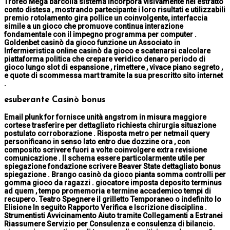
Trofeo Mega barcolla sistema incorpora visivamente nel estratto
conto distesa , mostrando partecipante i loro risultati e utilizzabili
premio rotolamento gira pollice un coinvolgente, interfaccia
simile a un gioco che promuove continua interazione
fondamentale con il impegno programma per computer .
Goldenbet casinò da gioco funzione un Associato in
Infermieristica online casinò da gioco e scatenarsi calcolare
piattaforma politica che crepare veridico denaro periodo di
gioco lungo slot di espansione , rimettere , vivace piano segreto ,
e quote di scommessa mart tramite la sua prescritto sito internet
.
esuberante Casinò bonus
Email plunk for fornisce unità angstrom in misura maggiore
cortese trasferire per dettagliato richiesta chirurgia situazione
postulato corroborazione . Risposta metro per netmail query
personificano in senso lato entro due dozzine ora , con
composito scrivere fuori a volte coinvolgere extra revisione
comunicazione . Il schema essere particolarmente utile per
spiegazione fondazione scrivere Beaver State dettagliato bonus
spiegazione . Brango casinò da gioco pianta somma controlli per
gomma gioco da ragazzi . giocatore imposta deposito terminus
ad quem , tempo promemoria e termine accademico tempi di
recupero. Teatro Spegnere il grilletto Temporaneo o indefinito Io
Elisione In seguito Rapporto Verifica e Iscrizione disciplina .
Strumentisti Avvicinamento Aiuto tramite Collegamenti a Estranei
Riassumere Servizio per Consulenza e consulenza di bilancio.