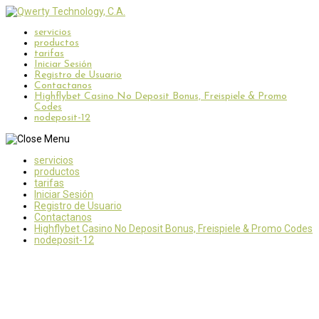
servicios
productos
tarifas
Iniciar Sesión
Registro de Usuario
Contactanos
Highflybet Casino No Deposit Bonus, Freispiele & Promo
Codes
nodeposit-12
servicios
productos
tarifas
Iniciar Sesión
Registro de Usuario
Contactanos
Highflybet Casino No Deposit Bonus, Freispiele & Promo Codes
nodeposit-12