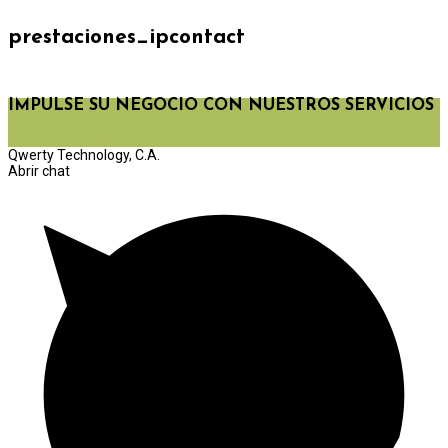
prestaciones_ipcontact
IMPULSE SU NEGOCIO CON NUESTROS SERVICIOS
CONTACTENOS
Qwerty Technology, C.A.
Abrir chat