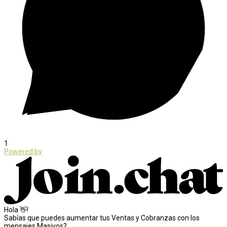
1
Powered by
Hola 👋!
Sabías que puedes aumentar tus Ventas y Cobranzas con los
mensajes Masivos?