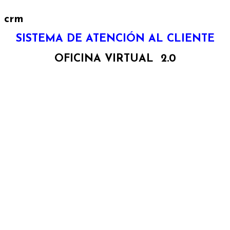
crm
SISTEMA DE ATENCIÓN AL CLIENTE
OFICINA VIRTUAL 2.0