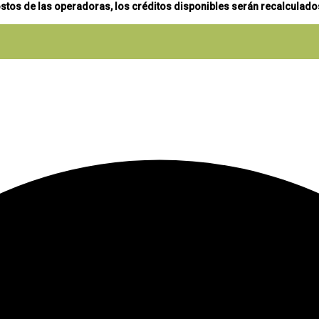
tos de las operadoras, los créditos disponibles serán recalculados 