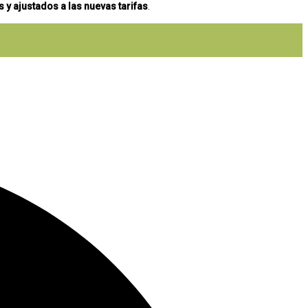
y ajustados a las nuevas tarifas
.