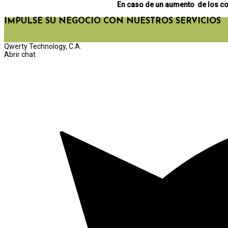
En caso de un aumento de los cos
IMPULSE SU NEGOCIO CON NUESTROS SERVICIOS
CONTACTENOS
Qwerty Technology, C.A.
Abrir chat