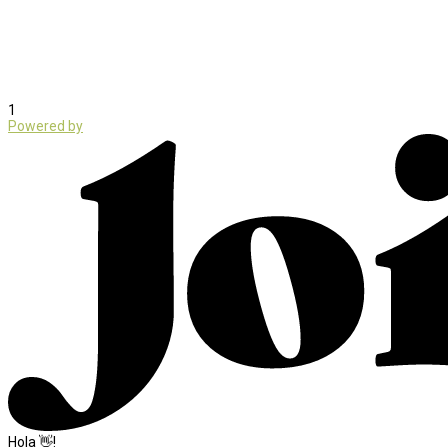
1
Powered by
Hola 👋!